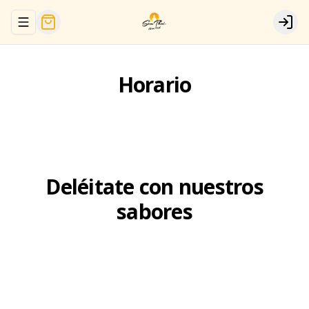
Abrir menu de navegación
Logi
Horario
Deléitate con nuestros
sabores
Nuestros clásicos
PREMIUM
Currys