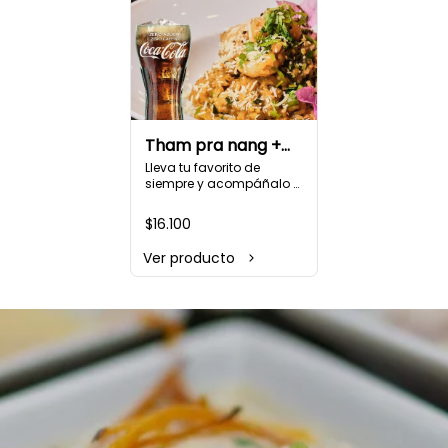
Tham pra nang +
Bebestible 🥡🥤
Lleva tu favorito de 
siempre y acompáñalo 
con uno de nuestros 
refrescantes bebestibles.

$16.100
Tham Pra nang: Arroz 
blanco cremoso al coco 
Ver producto
curry acompañado de 
carne, camarón, 
champiñón, cebollín y 
cilantro.