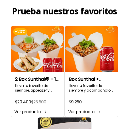
Prueba nuestros favoritos
-
20
%
2 Box Sunthai🥡 + 1
Box Sunthai +
Appetizer🥟+ 2
Bebestible 🥡🥤
Lleva tu favorito de 
Lleva tu favorito de 
siempre, appetizer y 
siempre y acompáñalo 
Bebestible🥤 (Para
acompáñalo con uno de 
con uno de nuestros 
2 personas)
nuestros refrescantes 
refrescantes bebestibles.

$20.400
$25.500
$9.250
bebestibles.

¡Puedes armar tu platillo 
¡Puedes armar tu platillo 
con las bases, proteínas, 
Ver producto
Ver producto
con las bases, proteínas, 
verduras y salsas que 
verduras y salsas que 
más te gusten!
más te gusten!