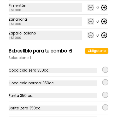
Pimentón
0
+
$1.000
Limonada frutilla menta
Zanahoria
0
+
$1.000
Zapallo italiano
0
+
$1.000
$4.300
Bebestible para tu combo 🥤
Obligatorio
Eventos
Seleccione 1
Coca cola zero 350cc.
-
9
%
Cena clandestina 🤫
Una noche.

Coca cola normal 350cc.
Una cultura.

Una experiencia irrepetible.

Fanta 350 cc.
Presenta la primera edición de 
nuestras Cenas Clandestinas: una 
$50.000
$55.000
experiencia gastronómica 
Sprite Zero 350cc.
inspirada en Japón, donde cada 
plato busca conectar tradición, 