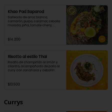
Khao Pad Saparod
Salteado de arroz blanco, 
camarón, pulpo, calamar, cebolla 
morada, piña, tomate cherry, 
cebollín todo esto con una mezcla 
de nuestras salsas de curry rojo y 
teriyaki. (Picante bajo)

$14.200
Importante: Este platillo se envía en 
un box , no sé envía la piña como 
en la que se sirve en el local.
Risotto al estilo Thai
Risotto de champiñón al limón y 
cilantro, acompañado de pollo al 
curry con zanahoria y cebollín.
$13.500
Currys