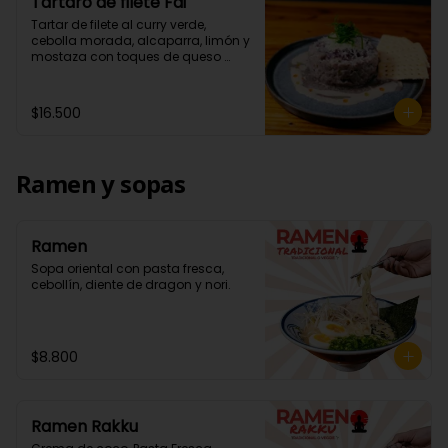
Tártaro de filete Fai
Tartar de filete al curry verde, 
cebolla morada, alcaparra, limón y 
mostaza con toques de queso 
parmesano. Acompañados de 
wantan.
$16.500
Ramen y sopas
Ramen
Sopa oriental con pasta fresca, 
cebollín, diente de dragon y nori.
$8.800
Ramen Rakku