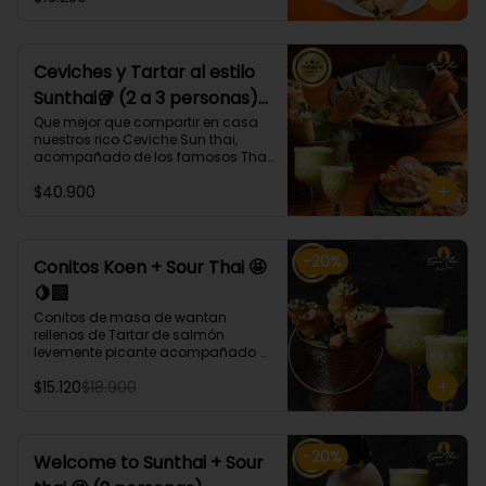
bases, proteínas, verduras y salsas 
que más te gusten!
Ceviches y Tartar al estilo
Sunthai🥡 (2 a 3 personas)
🐙🐟🍤
Que mejor que compartir en casa 
nuestros rico Ceviche Sun thai, 
acompañado de los famosos Tha 
ko y Conitos Koen 🤩 acompañados 
$40.900
de nuestro gran Sour thai.

El combo trae:

* 1 Porción Ceviche Sunthai (Lomos 
-
20
%
de atún, pulpo, camarón, cebolla 
Conitos Koen + Sour Thai 🤩
morada, apio, pimentón, cilantro, 
🍋‍🟩
leche de tigre, acompañado de 
calamares apanados en panko y 
Conitos de masa de wantan 
coco.)🌶️

rellenos de Tartar de salmón 
* Tha ko (3 unidades) (Taquitos de 
levemente picante acompañado 
masa de wantan con un mix de 
de nuestro icónico Sour Thai. (4 
tártaro atún, bañados en 
$15.120
$18.900
Unidades)
chalaquita en ají amarillo y 
emulsión camote)

* Conitos Koen (3 unidades) 
(Conitos de masa de wantan 
-
20
%
Welcome to Sunthai + Sour
rellenos de
