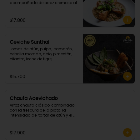
acompañado de arroz cremoso al 
champiñon y cilantro.
$17.800
Ceviche Sunthai
Lomos de atún, pulpo,  camarón, 
cebolla morada, apio, pimentón, 
cilantro, leche de tigre, 
acompañado de calamares 
apanados en panko y coco.
(Picante bajo)
$15.700
Chaufa Acevichado
Arroz chaufa clásico, combinado 
con la frescura de la plata, la 
intensidad del tartar de atún y el 
crocante de los camarones 
apanados.
$17.900