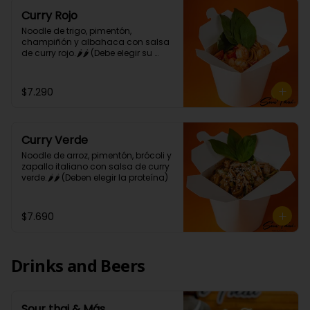
Curry Rojo
Noodle de trigo, pimentón, 
champiñón y albahaca con salsa 
de curry rojo.🌶🌶 (Debe elegir su 
proteína)
$7.290
Curry Verde
Noodle de arroz, pimentón, brócoli y 
zapallo italiano con salsa de curry 
verde.🌶🌶 (Deben elegir la proteína)
$7.690
Drinks and Beers
Sour thai & Más