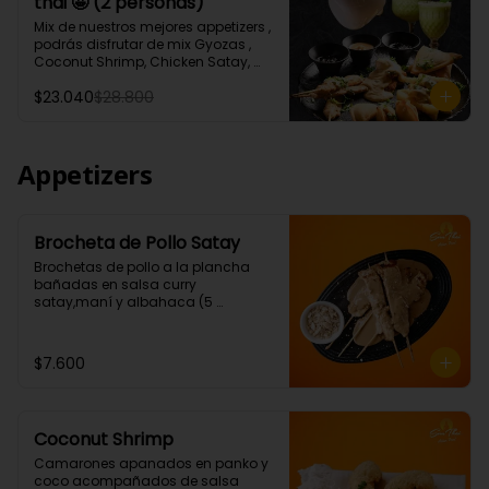
thai 🤩 (2 personas)
Tartar de salmón levemente 
picante.)

Mix de nuestros mejores appetizers , 
* 1 Porción Sour thai (Pisco de 35°, 
podrás disfrutar de mix Gyozas , 
leche de coco, albahaca, jengibre. 
Coconut Shrimp, Chicken Satay, 
jugo de limón)
Empanaditas de Carne 
$23.040
$28.800
Mongolianas, papas fritas en salsa 
Sour Cream, acompañados de 
nuestro increíble Sour thai.
Appetizers
Brocheta de Pollo Satay
Brochetas de pollo a la plancha 
bañadas en salsa curry 
satay,maní y albahaca (5 
Unidades)
$7.600
Coconut Shrimp
Camarones apanados en panko y 
coco acompañados de salsa 