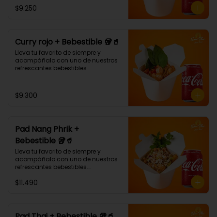
¡Puedes armar tu platillo con las 
$9.250
bases, proteínas, verduras y salsas 
que más te gusten!
Curry rojo + Bebestible 🥡🥤
Lleva tu favorito de siempre y 
acompáñalo con uno de nuestros 
refrescantes bebestibles.

Curry rojo: Noodle de trigo, 
pimentón, champiñón y albahaca 
con salsa de curry rojo.🌶🌶 (Debe 
$9.300
elegir su proteína)
Pad Nang Phrik +
Bebestible 🥡🥤
Lleva tu favorito de siempre y 
acompáñalo con uno de nuestros 
refrescantes bebestibles.

(Arroz blanco, pollo tempura, piña, 
$11.490
apio, cebolla morada, cilantro, 
salsa de ají dulce.)
Pad Thai + Bebestible 🥡🥤