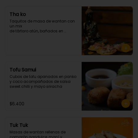
Tha ko
Taquitos de masa de wantan con 
un mix 

de tártaro atún, bañados en 

chalaquita en ají amarillo y 
emulsión camote. (3 unidades)
Tofu Samui
Cubos de tofu apanados en panko 
y coco acompañados de salsa 
sweet chilli y mayo sriracha
$6.400
Tuk Tuk
Masas de wantan rellenas de 
camarón agridulce, maní y 