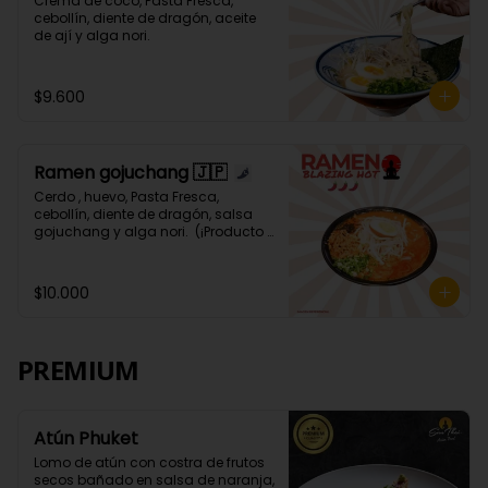
Crema de coco, Pasta Fresca, 
cebollín, diente de dragón, aceite 
de ají y alga nori.
$9.600
Ramen gojuchang 🇯🇵
Cerdo , huevo, Pasta Fresca, 
cebollín, diente de dragón, salsa 
gojuchang y alga nori.  (¡Producto 
Picante! 🌶️🌶️🌶️🌶️)
$10.000
PREMIUM
Atún Phuket
Lomo de atún con costra de frutos 
secos bañado en salsa de naranja, 