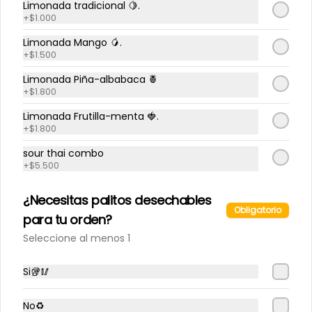
Limonada tradicional 🍋.
técnica y emoción en un formato 
íntimo y experimental.

+
$1.000
Disfruta un menú degustación de 5 
Limonada Mango 🥭.
tiempos cuidadosamente 
+
$1.500
diseñado junto a un maridaje 
seleccionado para acompañar 
Limonada Piña-albabaca 🍍
cada momento de la experiencia.

+
$1.800
📍 Angamos 152, Sunthai

Limonada Frutilla-menta 🍓.
📅 31 de Julio, 21 hrs.

⚠️ Cupos limitados

+
$1.800
Conócenos
Reserva tu lugar y sé parte de la 
sour thai combo
Sesión #3: Japón.
+
$5.500
Delivery
¿Necesitas palitos desechables
Términos y condiciones
Obligatorio
para tu orden?
Política de privacidad
Seleccione al menos 1
Redes sociales
Si🥡🥢
Instagram
Facebook
No♻️