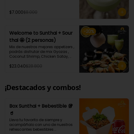
ml aprox.
$7.000
$8.000
-
20
%
Welcome to Sunthai + Sour
thai 🤩 (2 personas)
Mix de nuestros mejores appetizers , 
podrás disfrutar de mix Gyozas , 
Coconut Shrimp, Chicken Satay, 
Empanaditas de Carne 
$23.040
$28.800
Mongolianas, papas fritas en salsa 
Sour Cream, acompañados de 
nuestro increíble Sour thai.
¡Destacados y combos!
Box Sunthai + Bebestible 🥡
🥤
Lleva tu favorito de siempre y 
acompáñalo con uno de nuestros 
refrescantes bebestibles.
