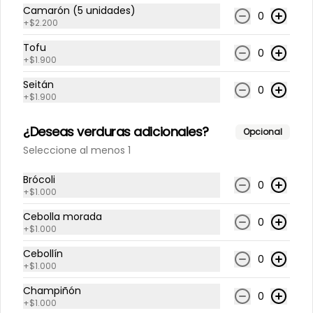
Camarón (5 unidades)
0
+
$2.200
$4.300
Tofu
0
+
$1.900
Seitán
0
Limonada Tradicional
+
$1.900
500 cc
¿Deseas verduras adicionales?
Opcional
Seleccione al menos 1
$3.500
Brócoli
0
+
$1.000
Cebolla morada
Limonada coco
0
+
$1.000
500 cc
Cebollín
0
+
$1.000
Champiñón
0
$4.000
+
$1.000