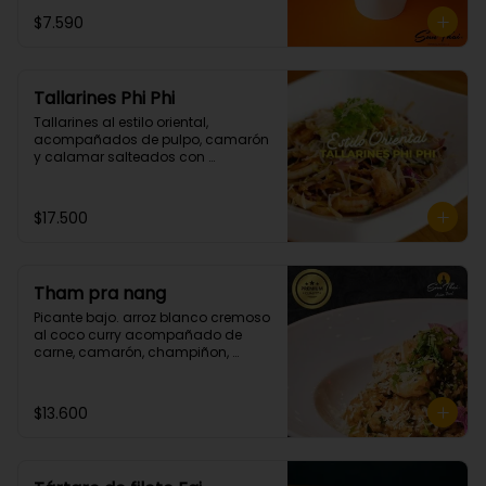
$7.590
Tallarines Phi Phi
Tallarines al estilo oriental, 
acompañados de pulpo, camarón 
y calamar salteados con 
mantequilla spicy. (Picante grado 
2)
$17.500
Tham pra nang
Picante bajo. arroz blanco cremoso 
al coco curry acompañado de 
carne, camarón, champiñon, 
cebollin y cilantro.
$13.600