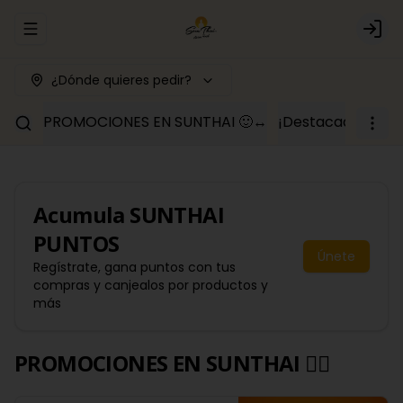
Abrir menu de navegación
Logi
¿Dónde quieres pedir?
PROMOCIONES EN SUNTHAI 🙂‍↔️
¡Destacados y c
Acumula
SUNTHAI
PUNTOS
Únete
Regístrate, gana puntos con tus
compras y canjealos por productos y
más
PROMOCIONES EN SUNTHAI 🙂‍↔️