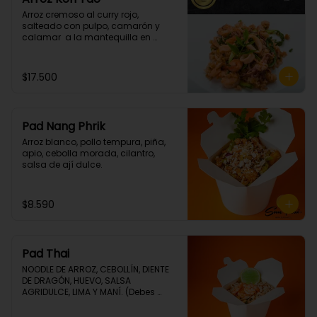
Arroz cremoso al curry rojo, 
salteado con pulpo, camarón y  
calamar  a la mantequilla en 
cilantro. (Picante grado 1)
$17.500
Pad Nang Phrik
Arroz blanco, pollo tempura, piña, 
apio, cebolla morada, cilantro, 
salsa de ají dulce.
$8.590
Pad Thai
NOODLE DE ARROZ, CEBOLLÍN, DIENTE 
DE DRAGÓN, HUEVO, SALSA 
AGRIDULCE, LIMA Y MANÍ. (Debes 
elegir tu proteina 🤩)