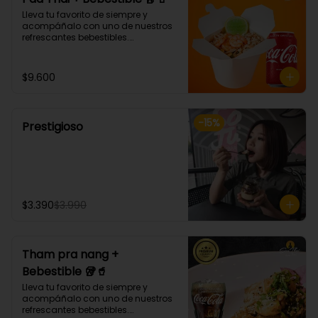
Lleva tu favorito de siempre y 
acompáñalo con uno de nuestros 
refrescantes bebestibles.

Pad thai: NOODLE DE ARROZ, 
CEBOLLÍN, DIENTE DE DRAGÓN, HUEVO, 
SALSA AGRIDULCE, LIMA Y MANÍ. 
$9.600
(Debes elegir tu proteina 🤩)
-
15
%
Prestigioso
$3.390
$3.990
Tham pra nang +
Bebestible 🥡🥤
Lleva tu favorito de siempre y 
acompáñalo con uno de nuestros 
refrescantes bebestibles.
