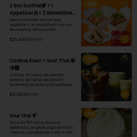
-
20
%
2 Box Sunthai🥡 + 1
Appetizer🥟+ 2 Bebestible
🥤 (Para 2 personas)
Lleva tu favorito de siempre, 
appetizer y acompáñalo con uno 
de nuestros refrescantes 
bebestibles.

$20.400
$25.500
¡Puedes armar tu platillo con las 
bases, proteínas, verduras y salsas 
que más te gusten!
-
20
%
Conitos Koen + Sour Thai 🤩
🍋‍🟩
Conitos de masa de wantan 
rellenos de Tartar de salmón 
levemente picante acompañado 
de nuestro icónico Sour Thai. (4 
$15.120
$18.900
Unidades)
-
13
%
Sour thai 🍹
Pisco de 35°, leche de coco, 
albahaca, jengibre. jugo de limon.

1 Porción corresponde a 410 a 420 