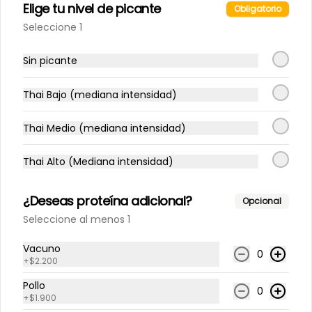
Elige tu nivel de picante
Obligatorio
Seleccione 1
Limonada Albahaca
jengibre
Sin picante
500 cc
Thai Bajo (mediana intensidad)
$3.800
Thai Medio (mediana intensidad)
Limonada Menta jengibre
Thai Alto (Mediana intensidad)
500 cc
¿Deseas proteína adicional?
Opcional
Seleccione al menos 1
$3.800
Vacuno
0
+
$2.200
Limonada Piña albahaca
Pollo
0
500 cc
+
$1.900