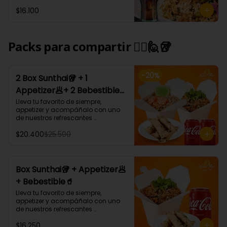
Tham Pra nang: Arroz blanco 
$16.100
cremoso al coco curry 
acompañado de carne, camarón, 
champiñón, cebollín y cilantro.
Packs para compartir 🙋‍♀️🙋🥡
-
20
%
2 Box Sunthai🥡 + 1
Appetizer🥟+ 2 Bebestible
🥤 (Para 2 personas)
Lleva tu favorito de siempre, 
appetizer y acompáñalo con uno 
de nuestros refrescantes 
bebestibles.

$20.400
$25.500
¡Puedes armar tu platillo con las 
bases, proteínas, verduras y salsas 
que más te gusten!
Box Sunthai🥡 + Appetizer🥟
+ Bebestible🥤
Lleva tu favorito de siempre, 
appetizer y acompáñalo con uno 
de nuestros refrescantes 
bebestibles.

$16.250
¡Puedes armar tu platillo con las 