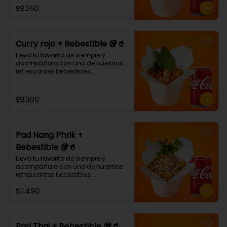
¡Puedes armar tu platillo con las 
$9.250
bases, proteínas, verduras y salsas 
que más te gusten!
Curry rojo + Bebestible 🥡🥤
Lleva tu favorito de siempre y 
acompáñalo con uno de nuestros 
refrescantes bebestibles.

Curry rojo: Noodle de trigo, 
pimentón, champiñón y albahaca 
con salsa de curry rojo.🌶🌶 (Debe 
$9.300
elegir su proteína)
Pad Nang Phrik +
Bebestible 🥡🥤
Lleva tu favorito de siempre y 
acompáñalo con uno de nuestros 
refrescantes bebestibles.

(Arroz blanco, pollo tempura, piña, 
$11.490
apio, cebolla morada, cilantro, 
salsa de ají dulce.)
Pad Thai + Bebestible 🥡🥤