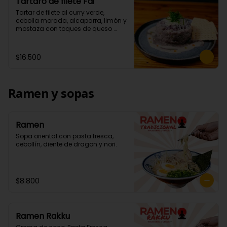
Tártaro de filete Fai
Tartar de filete al curry verde, 
cebolla morada, alcaparra, limón y 
mostaza con toques de queso 
parmesano. Acompañados de 
wantan.
$16.500
Ramen y sopas
Ramen
Sopa oriental con pasta fresca, 
cebollín, diente de dragon y nori.
$8.800
Ramen Rakku