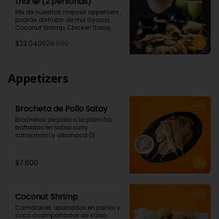
thai 🤩 (2 personas)
Tartar de salmón levemente 
picante.)

Mix de nuestros mejores appetizers , 
* 1 Porción Sour thai (Pisco de 35°, 
podrás disfrutar de mix Gyozas , 
leche de coco, albahaca, jengibre. 
Coconut Shrimp, Chicken Satay, 
jugo de limón)
Empanaditas de Carne 
$23.040
$28.800
Mongolianas, papas fritas en salsa 
Sour Cream, acompañados de 
nuestro increíble Sour thai.
Appetizers
Brocheta de Pollo Satay
Brochetas de pollo a la plancha 
bañadas en salsa curry 
satay,maní y albahaca (5 
Unidades)
$7.600
Coconut Shrimp
Camarones apanados en panko y 
coco acompañados de salsa 