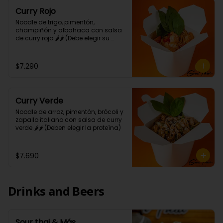
Curry Rojo
Noodle de trigo, pimentón, 
champiñón y albahaca con salsa 
de curry rojo.🌶🌶 (Debe elegir su 
proteína)
$7.290
Curry Verde
Noodle de arroz, pimentón, brócoli y 
zapallo italiano con salsa de curry 
verde.🌶🌶 (Deben elegir la proteína)
$7.690
Drinks and Beers
Sour thai & Más