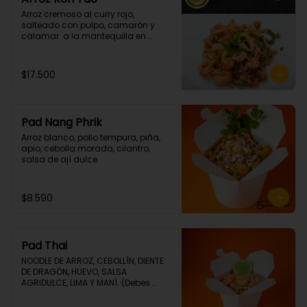
Arroz cremoso al curry rojo, 
salteado con pulpo, camarón y  
calamar  a la mantequilla en 
cilantro. (Picante grado 1)
$17.500
Pad Nang Phrik
Arroz blanco, pollo tempura, piña, 
apio, cebolla morada, cilantro, 
salsa de ají dulce.
$8.590
Pad Thai
NOODLE DE ARROZ, CEBOLLÍN, DIENTE 
DE DRAGÓN, HUEVO, SALSA 
AGRIDULCE, LIMA Y MANÍ. (Debes 
elegir tu proteina 🤩)