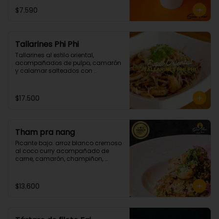
$7.590
Tallarines Phi Phi
Tallarines al estilo oriental, 
acompañados de pulpo, camarón 
y calamar salteados con 
mantequilla spicy. (Picante grado 
2)
$17.500
Tham pra nang
Picante bajo. arroz blanco cremoso 
al coco curry acompañado de 
carne, camarón, champiñon, 
cebollin y cilantro.
$13.600