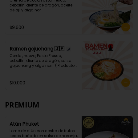
Crema de coco, Pasta Fresca, 
cebollín, diente de dragón, aceite 
de ají y alga nori.
$9.600
Ramen gojuchang 🇯🇵
Cerdo , huevo, Pasta Fresca, 
cebollín, diente de dragón, salsa 
gojuchang y alga nori.  (¡Producto 
Picante! 🌶️🌶️🌶️🌶️)
$10.000
PREMIUM
Atún Phuket
Lomo de atún con costra de frutos 
secos bañado en salsa de naranja, 