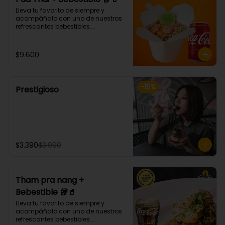
Lleva tu favorito de siempre y 
acompáñalo con uno de nuestros 
refrescantes bebestibles.

Pad thai: NOODLE DE ARROZ, 
CEBOLLÍN, DIENTE DE DRAGÓN, HUEVO, 
SALSA AGRIDULCE, LIMA Y MANÍ. 
$9.600
(Debes elegir tu proteina 🤩)
-
15
%
Prestigioso
$3.390
$3.990
Tham pra nang +
Bebestible 🥡🥤
Lleva tu favorito de siempre y 
acompáñalo con uno de nuestros 
refrescantes bebestibles.
