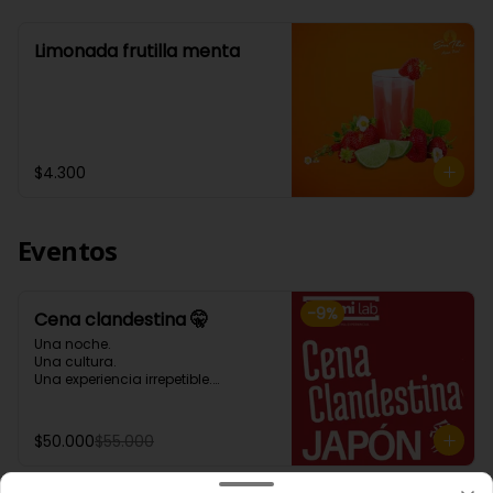
Limonada frutilla menta
$4.300
Eventos
-
9
%
Cena clandestina 🤫
Una noche.

Una cultura.

Una experiencia irrepetible.

Presenta la primera edición de 
nuestras Cenas Clandestinas: una 
$50.000
$55.000
experiencia gastronómica 
inspirada en Japón, donde cada 
plato busca conectar tradición, 