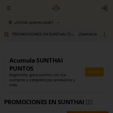
Abrir menu de navegación
Logi
¿Dónde quieres pedir?
PROMOCIONES EN SUNTHAI 🙂‍↔️
¡Destacados y c
Acumula
SUNTHAI
PUNTOS
Únete
Regístrate, gana puntos con tus
compras y canjealos por productos y
más
PROMOCIONES EN SUNTHAI 🙂‍↔️