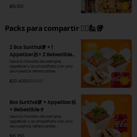
Tham Pra nang: Arroz blanco 
$16.100
cremoso al coco curry 
acompañado de carne, camarón, 
champiñón, cebollín y cilantro.
Packs para compartir 🙋‍♀️🙋🥡
-
20
%
2 Box Sunthai🥡 + 1
Appetizer🥟+ 2 Bebestible
🥤 (Para 2 personas)
Lleva tu favorito de siempre, 
appetizer y acompáñalo con uno 
de nuestros refrescantes 
bebestibles.

$20.400
$25.500
¡Puedes armar tu platillo con las 
bases, proteínas, verduras y salsas 
que más te gusten!
Box Sunthai🥡 + Appetizer🥟
+ Bebestible🥤
Lleva tu favorito de siempre, 
appetizer y acompáñalo con uno 
de nuestros refrescantes 
bebestibles.

$16.250
¡Puedes armar tu platillo con las 