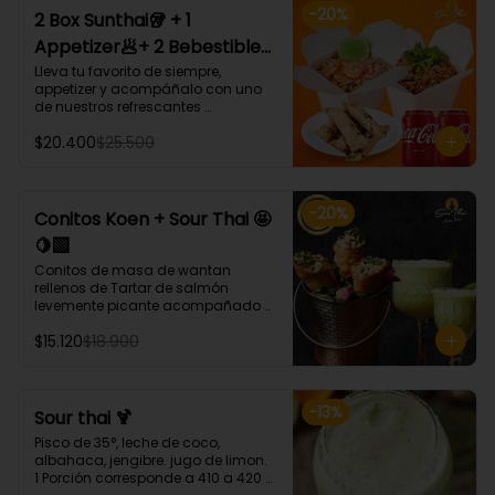
-
20
%
2 Box Sunthai🥡 + 1
Appetizer🥟+ 2 Bebestible
🥤 (Para 2 personas)
Lleva tu favorito de siempre, 
appetizer y acompáñalo con uno 
de nuestros refrescantes 
bebestibles.

$20.400
$25.500
¡Puedes armar tu platillo con las 
bases, proteínas, verduras y salsas 
que más te gusten!
-
20
%
Conitos Koen + Sour Thai 🤩
🍋‍🟩
Conitos de masa de wantan 
rellenos de Tartar de salmón 
levemente picante acompañado 
de nuestro icónico Sour Thai. (4 
$15.120
$18.900
Unidades)
-
13
%
Sour thai 🍹
Pisco de 35°, leche de coco, 
albahaca, jengibre. jugo de limon.

1 Porción corresponde a 410 a 420 