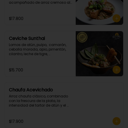
acompañado de arroz cremoso al 
champiñon y cilantro.
$17.800
Ceviche Sunthai
Lomos de atún, pulpo,  camarón, 
cebolla morada, apio, pimentón, 
cilantro, leche de tigre, 
acompañado de calamares 
apanados en panko y coco.
(Picante bajo)
$15.700
Chaufa Acevichado
Arroz chaufa clásico, combinado 
con la frescura de la plata, la 
intensidad del tartar de atún y el 
crocante de los camarones 
apanados.
$17.900