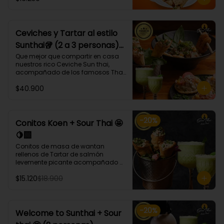
bases, proteínas, verduras y salsas 
que más te gusten!
Ceviches y Tartar al estilo
Sunthai🥡 (2 a 3 personas)
🐙🐟🍤
Que mejor que compartir en casa 
nuestros rico Ceviche Sun thai, 
acompañado de los famosos Tha 
ko y Conitos Koen 🤩 acompañados 
$40.900
de nuestro gran Sour thai.

El combo trae:

* 1 Porción Ceviche Sunthai (Lomos 
-
20
%
de atún, pulpo, camarón, cebolla 
Conitos Koen + Sour Thai 🤩
morada, apio, pimentón, cilantro, 
🍋‍🟩
leche de tigre, acompañado de 
calamares apanados en panko y 
Conitos de masa de wantan 
coco.)🌶️

rellenos de Tartar de salmón 
* Tha ko (3 unidades) (Taquitos de 
levemente picante acompañado 
masa de wantan con un mix de 
de nuestro icónico Sour Thai. (4 
tártaro atún, bañados en 
$15.120
$18.900
Unidades)
chalaquita en ají amarillo y 
emulsión camote)

* Conitos Koen (3 unidades) 
(Conitos de masa de wantan 
-
20
%
Welcome to Sunthai + Sour
rellenos de
