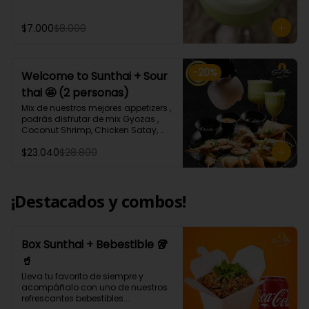
ml aprox.
$7.000
$8.000
-
20
%
Welcome to Sunthai + Sour
thai 🤩 (2 personas)
Mix de nuestros mejores appetizers , 
podrás disfrutar de mix Gyozas , 
Coconut Shrimp, Chicken Satay, 
Empanaditas de Carne 
$23.040
$28.800
Mongolianas, papas fritas en salsa 
Sour Cream, acompañados de 
nuestro increíble Sour thai.
¡Destacados y combos!
Box Sunthai + Bebestible 🥡
🥤
Lleva tu favorito de siempre y 
acompáñalo con uno de nuestros 
refrescantes bebestibles.
