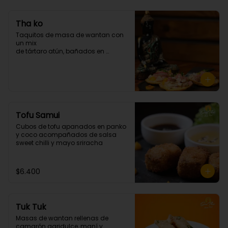
Tha ko
Taquitos de masa de wantan con 
un mix 

de tártaro atún, bañados en 

chalaquita en ají amarillo y 
emulsión camote. (3 unidades)
Tofu Samui
Cubos de tofu apanados en panko 
y coco acompañados de salsa 
sweet chilli y mayo sriracha
$6.400
Tuk Tuk
Masas de wantan rellenas de 
camarón agridulce, maní y 