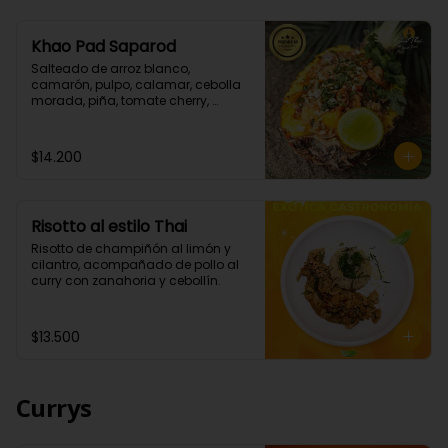
Khao Pad Saparod
Salteado de arroz blanco, 
camarón, pulpo, calamar, cebolla 
morada, piña, tomate cherry, 
cebollín todo esto con una mezcla 
de nuestras salsas de curry rojo y 
teriyaki. (Picante bajo)

$14.200
Importante: Este platillo se envía en 
un box , no sé envía la piña como 
en la que se sirve en el local.
Risotto al estilo Thai
Risotto de champiñón al limón y 
cilantro, acompañado de pollo al 
curry con zanahoria y cebollín.
$13.500
Currys