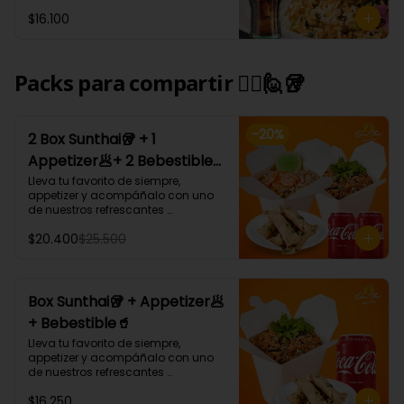
Tham Pra nang: Arroz blanco 
$16.100
cremoso al coco curry 
acompañado de carne, camarón, 
champiñón, cebollín y cilantro.
Packs para compartir 🙋‍♀️🙋🥡
-
20
%
2 Box Sunthai🥡 + 1
Appetizer🥟+ 2 Bebestible
🥤 (Para 2 personas)
Lleva tu favorito de siempre, 
appetizer y acompáñalo con uno 
de nuestros refrescantes 
bebestibles.

$20.400
$25.500
¡Puedes armar tu platillo con las 
bases, proteínas, verduras y salsas 
que más te gusten!
Box Sunthai🥡 + Appetizer🥟
+ Bebestible🥤
Lleva tu favorito de siempre, 
appetizer y acompáñalo con uno 
de nuestros refrescantes 
bebestibles.

$16.250
¡Puedes armar tu platillo con las 