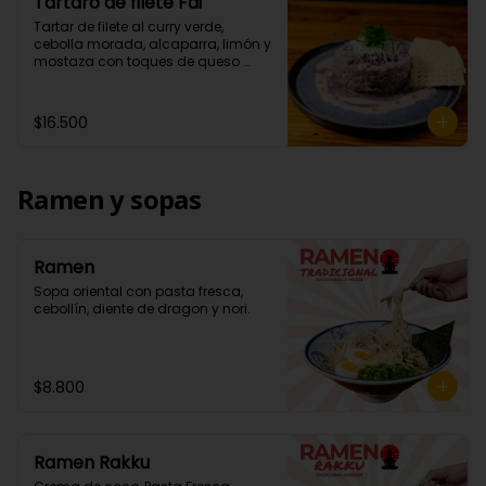
Tártaro de filete Fai
Tartar de filete al curry verde, 
cebolla morada, alcaparra, limón y 
mostaza con toques de queso 
parmesano. Acompañados de 
wantan.
$16.500
Ramen y sopas
Ramen
Sopa oriental con pasta fresca, 
cebollín, diente de dragon y nori.
$8.800
Ramen Rakku