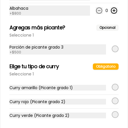
Albahaca
0
+
$800
$4.300
Agregas más picante?
Opcional
Seleccione 1
Limonada Tradicional
500 cc
Porción de picante grado 3
+
$500
Elige tu tipo de curry
Obligatorio
$3.500
Seleccione 1
Curry amarillo (Picante grado 1)
Limonada coco
500 cc
Curry rojo (Picante grado 2)
Curry verde (Picante grado 2)
$4.000