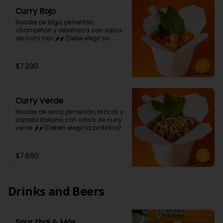
Curry Rojo
Noodle de trigo, pimentón, 
champiñón y albahaca con salsa 
de curry rojo.🌶🌶 (Debe elegir su 
proteína)
$7.290
Curry Verde
Noodle de arroz, pimentón, brócoli y 
zapallo italiano con salsa de curry 
verde.🌶🌶 (Deben elegir la proteína)
$7.690
Drinks and Beers
Sour thai & Más