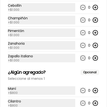
Cebollín
0
Limonada Albahaca
+
$1.000
jengibre
Champiñón
0
500 cc
+
$1.000
Pimentón
0
+
$1.000
$3.800
Zanahoria
0
+
$1.000
Limonada Menta jengibre
Zapallo italiano
0
500 cc
+
$1.000
¿Algún agregado?
Opcional
Seleccione al menos 1
$3.800
Maní
0
+
$800
Limonada Piña albahaca
Cilantro
500 cc
0
+
$800