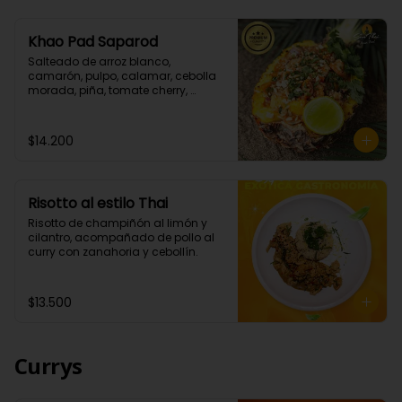
Khao Pad Saparod
Salteado de arroz blanco, 
camarón, pulpo, calamar, cebolla 
morada, piña, tomate cherry, 
cebollín todo esto con una mezcla 
de nuestras salsas de curry rojo y 
teriyaki. (Picante bajo)

$14.200
Importante: Este platillo se envía en 
un box , no sé envía la piña como 
en la que se sirve en el local.
Risotto al estilo Thai
Risotto de champiñón al limón y 
cilantro, acompañado de pollo al 
curry con zanahoria y cebollín.
$13.500
Currys