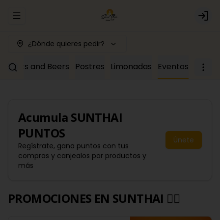
Abrir menu de navegación
Logi
¿Dónde quieres pedir?
Drinks and Beers
Postres
Limonadas
Eventos
Acumula
SUNTHAI
PUNTOS
Únete
Regístrate, gana puntos con tus
compras y canjealos por productos y
más
PROMOCIONES EN SUNTHAI 🙂‍↔️