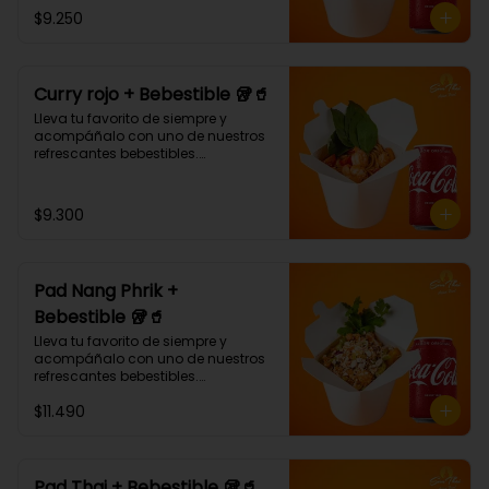
¡Puedes armar tu platillo con las 
$9.250
bases, proteínas, verduras y salsas 
que más te gusten!
Curry rojo + Bebestible 🥡🥤
Lleva tu favorito de siempre y 
acompáñalo con uno de nuestros 
refrescantes bebestibles.

Curry rojo: Noodle de trigo, 
pimentón, champiñón y albahaca 
con salsa de curry rojo.🌶🌶 (Debe 
$9.300
elegir su proteína)
Pad Nang Phrik +
Bebestible 🥡🥤
Lleva tu favorito de siempre y 
acompáñalo con uno de nuestros 
refrescantes bebestibles.

(Arroz blanco, pollo tempura, piña, 
$11.490
apio, cebolla morada, cilantro, 
salsa de ají dulce.)
Pad Thai + Bebestible 🥡🥤