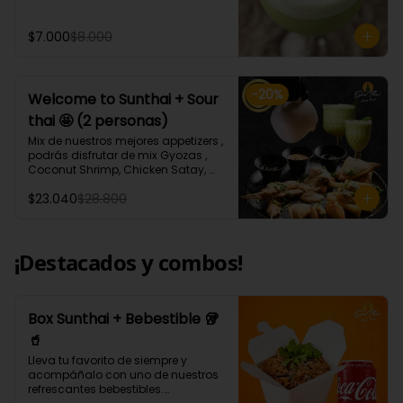
ml aprox.
$7.000
$8.000
-
20
%
Welcome to Sunthai + Sour
thai 🤩 (2 personas)
Mix de nuestros mejores appetizers , 
podrás disfrutar de mix Gyozas , 
Coconut Shrimp, Chicken Satay, 
Empanaditas de Carne 
$23.040
$28.800
Mongolianas, papas fritas en salsa 
Sour Cream, acompañados de 
nuestro increíble Sour thai.
¡Destacados y combos!
Box Sunthai + Bebestible 🥡
🥤
Lleva tu favorito de siempre y 
acompáñalo con uno de nuestros 
refrescantes bebestibles.
