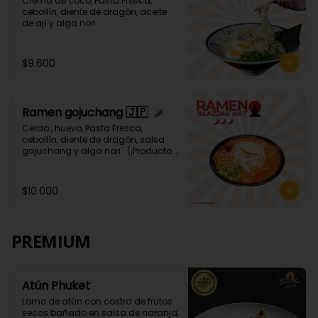
Crema de coco, Pasta Fresca, 
cebollín, diente de dragón, aceite 
de ají y alga nori.
$9.600
Ramen gojuchang 🇯🇵
Cerdo , huevo, Pasta Fresca, 
cebollín, diente de dragón, salsa 
gojuchang y alga nori.  (¡Producto 
Picante! 🌶️🌶️🌶️🌶️)
$10.000
PREMIUM
Atún Phuket
Lomo de atún con costra de frutos 
secos bañado en salsa de naranja, 