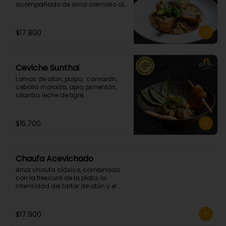
acompañado de arroz cremoso al 
champiñon y cilantro.
$17.800
Ceviche Sunthai
Lomos de atún, pulpo,  camarón, 
cebolla morada, apio, pimentón, 
cilantro, leche de tigre, 
acompañado de calamares 
apanados en panko y coco.
(Picante bajo)
$15.700
Chaufa Acevichado
Arroz chaufa clásico, combinado 
con la frescura de la plata, la 
intensidad del tartar de atún y el 
crocante de los camarones 
apanados.
$17.900