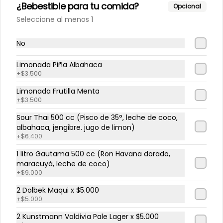
¿Bebestible para tu comida?
Opcional
Seleccione al menos 1
Limonada frutilla menta
No
Limonada Piña Albahaca
+
$3.500
$4.300
Limonada Frutilla Menta
+
$3.500
Eventos
Sour Thai 500 cc (Pisco de 35°, leche de coco,
albahaca, jengibre. jugo de limon)
+
$6.400
-
9
%
Cena clandestina 🤫
1 litro Gautama 500 cc (Ron Havana dorado,
Una noche.

maracuyá, leche de coco)
Una cultura.

Una experiencia irrepetible.

+
$9.000
Presenta la primera edición de 
2 Dolbek Maqui x $5.000
nuestras Cenas Clandestinas: una 
$50.000
+
$5.000
$55.000
experiencia gastronómica 
inspirada en Japón, donde cada 
2 Kunstmann Valdivia Pale Lager x $5.000
plato busca conectar tradición, 