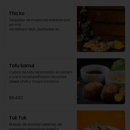
Tha ko
Taquitos de masa de wantan con 
un mix 

de tártaro atún, bañados en 

chalaquita en ají amarillo y 
emulsión camote. (3 unidades)
Tofu Samui
Cubos de tofu apanados en panko 
y coco acompañados de salsa 
sweet chilli y mayo sriracha
$6.400
Tuk Tuk
Masas de wantan rellenas de 
camarón agridulce, maní y 