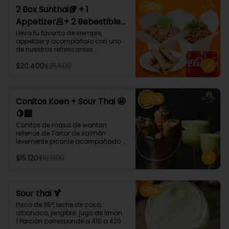
-
20
%
2 Box Sunthai🥡 + 1
Appetizer🥟+ 2 Bebestible
🥤 (Para 2 personas)
Lleva tu favorito de siempre, 
appetizer y acompáñalo con uno 
de nuestros refrescantes 
bebestibles.

$20.400
$25.500
¡Puedes armar tu platillo con las 
bases, proteínas, verduras y salsas 
que más te gusten!
-
20
%
Conitos Koen + Sour Thai 🤩
🍋‍🟩
Conitos de masa de wantan 
rellenos de Tartar de salmón 
levemente picante acompañado 
de nuestro icónico Sour Thai. (4 
$15.120
$18.900
Unidades)
-
13
%
Sour thai 🍹
Pisco de 35°, leche de coco, 
albahaca, jengibre. jugo de limon.

1 Porción corresponde a 410 a 420 