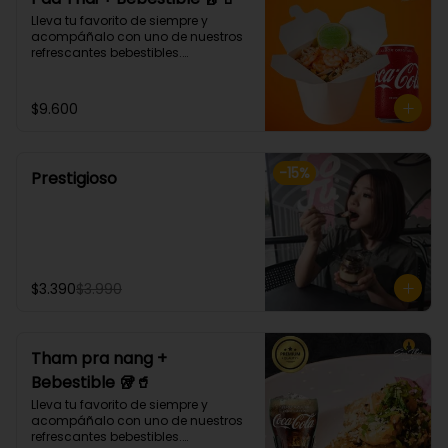
Lleva tu favorito de siempre y 
acompáñalo con uno de nuestros 
refrescantes bebestibles.

Pad thai: NOODLE DE ARROZ, 
CEBOLLÍN, DIENTE DE DRAGÓN, HUEVO, 
SALSA AGRIDULCE, LIMA Y MANÍ. 
$9.600
(Debes elegir tu proteina 🤩)
-
15
%
Prestigioso
$3.390
$3.990
Tham pra nang +
Bebestible 🥡🥤
Lleva tu favorito de siempre y 
acompáñalo con uno de nuestros 
refrescantes bebestibles.
