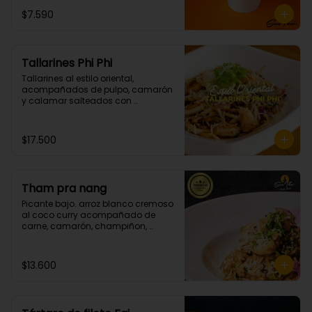
$7.590
Tallarines Phi Phi
Tallarines al estilo oriental, 
acompañados de pulpo, camarón 
y calamar salteados con 
mantequilla spicy. (Picante grado 
2)
$17.500
Tham pra nang
Picante bajo. arroz blanco cremoso 
al coco curry acompañado de 
carne, camarón, champiñon, 
cebollin y cilantro.
$13.600