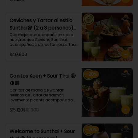
bases, proteínas, verduras y salsas 
que más te gusten!
Ceviches y Tartar al estilo
Sunthai🥡 (2 a 3 personas)
🐙🐟🍤
Que mejor que compartir en casa 
nuestros rico Ceviche Sun thai, 
acompañado de los famosos Tha 
ko y Conitos Koen 🤩 acompañados 
$40.900
de nuestro gran Sour thai.

El combo trae:

* 1 Porción Ceviche Sunthai (Lomos 
-
20
%
de atún, pulpo, camarón, cebolla 
Conitos Koen + Sour Thai 🤩
morada, apio, pimentón, cilantro, 
🍋‍🟩
leche de tigre, acompañado de 
calamares apanados en panko y 
Conitos de masa de wantan 
coco.)🌶️

rellenos de Tartar de salmón 
* Tha ko (3 unidades) (Taquitos de 
levemente picante acompañado 
masa de wantan con un mix de 
de nuestro icónico Sour Thai. (4 
tártaro atún, bañados en 
$15.120
$18.900
Unidades)
chalaquita en ají amarillo y 
emulsión camote)

* Conitos Koen (3 unidades) 
(Conitos de masa de wantan 
-
20
%
Welcome to Sunthai + Sour
rellenos de
