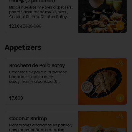
thai 🤩 (2 personas)
Tartar de salmón levemente 
picante.)

Mix de nuestros mejores appetizers , 
* 1 Porción Sour thai (Pisco de 35°, 
podrás disfrutar de mix Gyozas , 
leche de coco, albahaca, jengibre. 
Coconut Shrimp, Chicken Satay, 
jugo de limón)
Empanaditas de Carne 
$23.040
$28.800
Mongolianas, papas fritas en salsa 
Sour Cream, acompañados de 
nuestro increíble Sour thai.
Appetizers
Brocheta de Pollo Satay
Brochetas de pollo a la plancha 
bañadas en salsa curry 
satay,maní y albahaca (5 
Unidades)
$7.600
Coconut Shrimp
Camarones apanados en panko y 
coco acompañados de salsa 