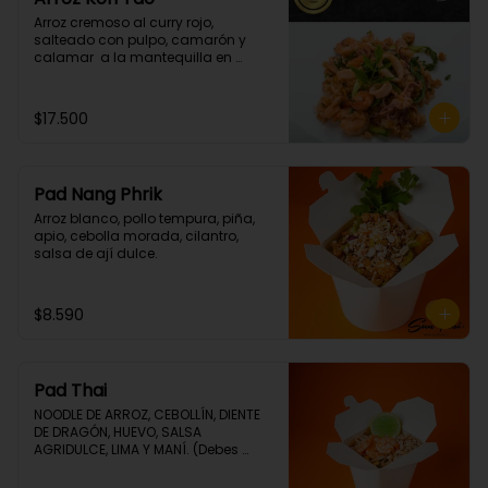
Arroz cremoso al curry rojo, 
salteado con pulpo, camarón y  
calamar  a la mantequilla en 
cilantro. (Picante grado 1)
$17.500
Pad Nang Phrik
Arroz blanco, pollo tempura, piña, 
apio, cebolla morada, cilantro, 
salsa de ají dulce.
$8.590
Pad Thai
NOODLE DE ARROZ, CEBOLLÍN, DIENTE 
DE DRAGÓN, HUEVO, SALSA 
AGRIDULCE, LIMA Y MANÍ. (Debes 
elegir tu proteina 🤩)