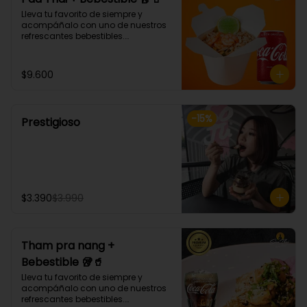
Lleva tu favorito de siempre y 
acompáñalo con uno de nuestros 
refrescantes bebestibles.

Pad thai: NOODLE DE ARROZ, 
CEBOLLÍN, DIENTE DE DRAGÓN, HUEVO, 
SALSA AGRIDULCE, LIMA Y MANÍ. 
$9.600
(Debes elegir tu proteina 🤩)
-
15
%
Prestigioso
$3.390
$3.990
Tham pra nang +
Bebestible 🥡🥤
Lleva tu favorito de siempre y 
acompáñalo con uno de nuestros 
refrescantes bebestibles.
