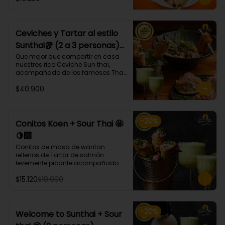
bases, proteínas, verduras y salsas 
que más te gusten!
Ceviches y Tartar al estilo
Sunthai🥡 (2 a 3 personas)
🐙🐟🍤
Que mejor que compartir en casa 
nuestros rico Ceviche Sun thai, 
acompañado de los famosos Tha 
ko y Conitos Koen 🤩 acompañados 
$40.900
de nuestro gran Sour thai.

El combo trae:

* 1 Porción Ceviche Sunthai (Lomos 
-
20
%
de atún, pulpo, camarón, cebolla 
Conitos Koen + Sour Thai 🤩
morada, apio, pimentón, cilantro, 
🍋‍🟩
leche de tigre, acompañado de 
calamares apanados en panko y 
Conitos de masa de wantan 
coco.)🌶️

rellenos de Tartar de salmón 
* Tha ko (3 unidades) (Taquitos de 
levemente picante acompañado 
masa de wantan con un mix de 
de nuestro icónico Sour Thai. (4 
tártaro atún, bañados en 
$15.120
$18.900
Unidades)
chalaquita en ají amarillo y 
emulsión camote)

* Conitos Koen (3 unidades) 
(Conitos de masa de wantan 
-
20
%
Welcome to Sunthai + Sour
rellenos de
