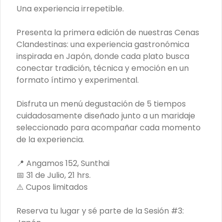
técnica y emoción en un formato 
Una experiencia irrepetible.
íntimo y experimental.

Disfruta un menú degustación de 5 
Presenta la primera edición de nuestras Cenas
tiempos cuidadosamente 
Clandestinas: una experiencia gastronómica
diseñado junto a un maridaje 
seleccionado para acompañar 
inspirada en Japón, donde cada plato busca
cada momento de la experiencia.

conectar tradición, técnica y emoción en un
📍 Angamos 152, Sunthai

formato íntimo y experimental.
📅 31 de Julio, 21 hrs.

⚠️ Cupos limitados

Disfruta un menú degustación de 5 tiempos
Conócenos
Reserva tu lugar y sé parte de la 
cuidadosamente diseñado junto a un maridaje
Sesión #3: Japón.
seleccionado para acompañar cada momento
Delivery
de la experiencia.
Términos y condiciones
Política de privacidad
📍 Angamos 152, Sunthai
📅 31 de Julio, 21 hrs.
Redes sociales
⚠️ Cupos limitados
Instagram
Reserva tu lugar y sé parte de la Sesión #3:
Facebook