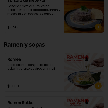
Tártaro de filete Fai
Tartar de filete al curry verde, 
cebolla morada, alcaparra, limón y 
mostaza con toques de queso 
parmesano. Acompañados de 
wantan.
$16.500
Ramen y sopas
Ramen
Sopa oriental con pasta fresca, 
cebollín, diente de dragon y nori.
$8.800
Ramen Rakku