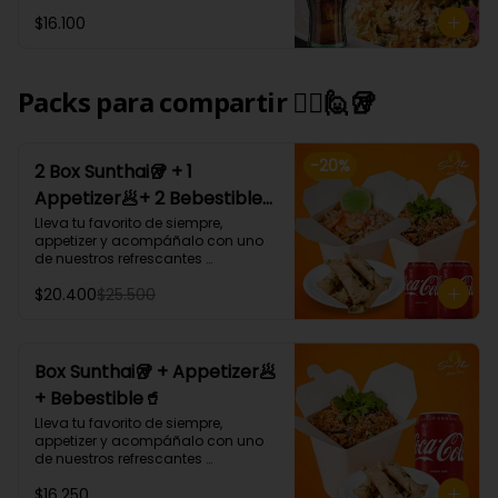
Tham Pra nang: Arroz blanco 
$16.100
cremoso al coco curry 
acompañado de carne, camarón, 
champiñón, cebollín y cilantro.
Packs para compartir 🙋‍♀️🙋🥡
-
20
%
2 Box Sunthai🥡 + 1
Appetizer🥟+ 2 Bebestible
🥤 (Para 2 personas)
Lleva tu favorito de siempre, 
appetizer y acompáñalo con uno 
de nuestros refrescantes 
bebestibles.

$20.400
$25.500
¡Puedes armar tu platillo con las 
bases, proteínas, verduras y salsas 
que más te gusten!
Box Sunthai🥡 + Appetizer🥟
+ Bebestible🥤
Lleva tu favorito de siempre, 
appetizer y acompáñalo con uno 
de nuestros refrescantes 
bebestibles.

$16.250
¡Puedes armar tu platillo con las 