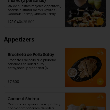
thai 🤩 (2 personas)
Tartar de salmón levemente 
picante.)

Mix de nuestros mejores appetizers , 
* 1 Porción Sour thai (Pisco de 35°, 
podrás disfrutar de mix Gyozas , 
leche de coco, albahaca, jengibre. 
Coconut Shrimp, Chicken Satay, 
jugo de limón)
Empanaditas de Carne 
$23.040
$28.800
Mongolianas, papas fritas en salsa 
Sour Cream, acompañados de 
nuestro increíble Sour thai.
Appetizers
Brocheta de Pollo Satay
Brochetas de pollo a la plancha 
bañadas en salsa curry 
satay,maní y albahaca (5 
Unidades)
$7.600
Coconut Shrimp
Camarones apanados en panko y 
coco acompañados de salsa 