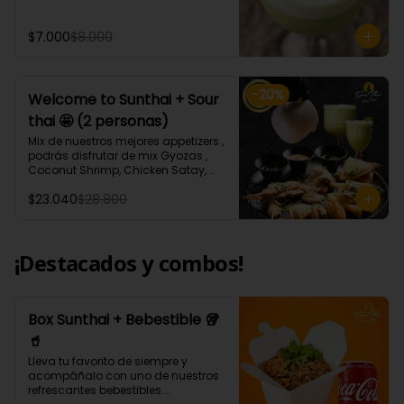
ml aprox.
$7.000
$8.000
-
20
%
Welcome to Sunthai + Sour
thai 🤩 (2 personas)
Mix de nuestros mejores appetizers , 
podrás disfrutar de mix Gyozas , 
Coconut Shrimp, Chicken Satay, 
Empanaditas de Carne 
$23.040
$28.800
Mongolianas, papas fritas en salsa 
Sour Cream, acompañados de 
nuestro increíble Sour thai.
¡Destacados y combos!
Box Sunthai + Bebestible 🥡
🥤
Lleva tu favorito de siempre y 
acompáñalo con uno de nuestros 
refrescantes bebestibles.
