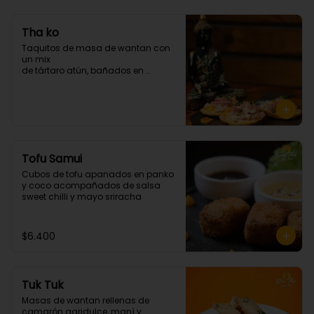
Tha ko
Taquitos de masa de wantan con 
un mix 

de tártaro atún, bañados en 

chalaquita en ají amarillo y 
emulsión camote. (3 unidades)
Tofu Samui
Cubos de tofu apanados en panko 
y coco acompañados de salsa 
sweet chilli y mayo sriracha
$6.400
Tuk Tuk
Masas de wantan rellenas de 
camarón agridulce, maní y 