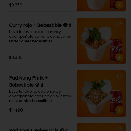
¡Puedes armar tu platillo con las 
$9.250
bases, proteínas, verduras y salsas 
que más te gusten!
Curry rojo + Bebestible 🥡🥤
Lleva tu favorito de siempre y 
acompáñalo con uno de nuestros 
refrescantes bebestibles.

Curry rojo: Noodle de trigo, 
pimentón, champiñón y albahaca 
con salsa de curry rojo.🌶🌶 (Debe 
$9.300
elegir su proteína)
Pad Nang Phrik +
Bebestible 🥡🥤
Lleva tu favorito de siempre y 
acompáñalo con uno de nuestros 
refrescantes bebestibles.

(Arroz blanco, pollo tempura, piña, 
$11.490
apio, cebolla morada, cilantro, 
salsa de ají dulce.)
Pad Thai + Bebestible 🥡🥤