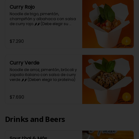
Curry Rojo
Noodle de trigo, pimentón, 
champiñón y albahaca con salsa 
de curry rojo.🌶🌶 (Debe elegir su 
proteína)
$7.290
Curry Verde
Noodle de arroz, pimentón, brócoli y 
zapallo italiano con salsa de curry 
verde.🌶🌶 (Deben elegir la proteína)
$7.690
Drinks and Beers
Sour thai & Más