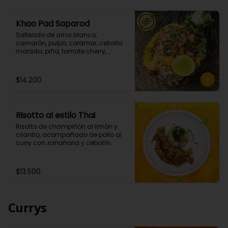
Khao Pad Saparod
Salteado de arroz blanco, 
camarón, pulpo, calamar, cebolla 
morada, piña, tomate cherry, 
cebollín todo esto con una mezcla 
de nuestras salsas de curry rojo y 
teriyaki. (Picante bajo)

$14.200
Importante: Este platillo se envía en 
un box , no sé envía la piña como 
en la que se sirve en el local.
Risotto al estilo Thai
Risotto de champiñón al limón y 
cilantro, acompañado de pollo al 
curry con zanahoria y cebollín.
$13.500
Currys