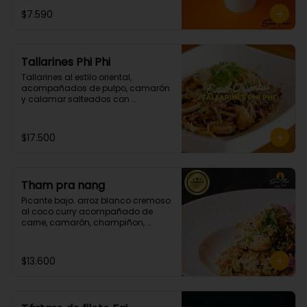
$7.590
Tallarines Phi Phi
Tallarines al estilo oriental, 
acompañados de pulpo, camarón 
y calamar salteados con 
mantequilla spicy. (Picante grado 
2)
$17.500
Tham pra nang
Picante bajo. arroz blanco cremoso 
al coco curry acompañado de 
carne, camarón, champiñon, 
cebollin y cilantro.
$13.600