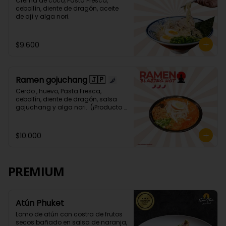
Crema de coco, Pasta Fresca, 
cebollín, diente de dragón, aceite 
de ají y alga nori.
$9.600
Ramen gojuchang 🇯🇵
Cerdo , huevo, Pasta Fresca, 
cebollín, diente de dragón, salsa 
gojuchang y alga nori.  (¡Producto 
Picante! 🌶️🌶️🌶️🌶️)
$10.000
PREMIUM
Atún Phuket
Lomo de atún con costra de frutos 
secos bañado en salsa de naranja, 