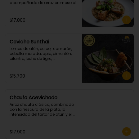
acompañado de arroz cremoso al 
champiñon y cilantro.
$17.800
Ceviche Sunthai
Lomos de atún, pulpo,  camarón, 
cebolla morada, apio, pimentón, 
cilantro, leche de tigre, 
acompañado de calamares 
apanados en panko y coco.
(Picante bajo)
$15.700
Chaufa Acevichado
Arroz chaufa clásico, combinado 
con la frescura de la plata, la 
intensidad del tartar de atún y el 
crocante de los camarones 
apanados.
$17.900