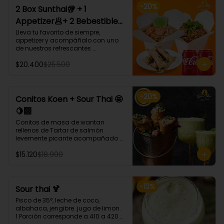
-
20
%
2 Box Sunthai🥡 + 1
Appetizer🥟+ 2 Bebestible
🥤 (Para 2 personas)
Lleva tu favorito de siempre, 
appetizer y acompáñalo con uno 
de nuestros refrescantes 
bebestibles.

$20.400
$25.500
¡Puedes armar tu platillo con las 
bases, proteínas, verduras y salsas 
que más te gusten!
-
20
%
Conitos Koen + Sour Thai 🤩
🍋‍🟩
Conitos de masa de wantan 
rellenos de Tartar de salmón 
levemente picante acompañado 
de nuestro icónico Sour Thai. (4 
$15.120
$18.900
Unidades)
-
13
%
Sour thai 🍹
Pisco de 35°, leche de coco, 
albahaca, jengibre. jugo de limon.

1 Porción corresponde a 410 a 420 