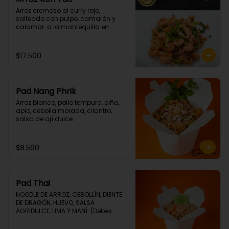
Arroz cremoso al curry rojo, 
salteado con pulpo, camarón y  
calamar  a la mantequilla en 
cilantro. (Picante grado 1)
$17.500
Pad Nang Phrik
Arroz blanco, pollo tempura, piña, 
apio, cebolla morada, cilantro, 
salsa de ají dulce.
$8.590
Pad Thai
NOODLE DE ARROZ, CEBOLLÍN, DIENTE 
DE DRAGÓN, HUEVO, SALSA 
AGRIDULCE, LIMA Y MANÍ. (Debes 
elegir tu proteina 🤩)