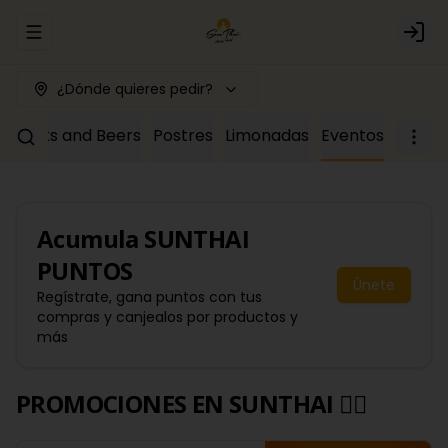
Abrir menu de navegación
Logi
¿Dónde quieres pedir?
Drinks and Beers
Postres
Limonadas
Eventos
Acumula
SUNTHAI
PUNTOS
Únete
Regístrate, gana puntos con tus
compras y canjealos por productos y
más
PROMOCIONES EN SUNTHAI 🙂‍↔️