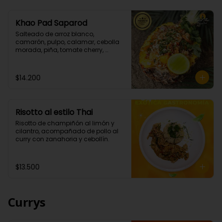
Khao Pad Saparod
Salteado de arroz blanco, 
camarón, pulpo, calamar, cebolla 
morada, piña, tomate cherry, 
cebollín todo esto con una mezcla 
de nuestras salsas de curry rojo y 
teriyaki. (Picante bajo)

$14.200
Importante: Este platillo se envía en 
un box , no sé envía la piña como 
en la que se sirve en el local.
Risotto al estilo Thai
Risotto de champiñón al limón y 
cilantro, acompañado de pollo al 
curry con zanahoria y cebollín.
$13.500
Currys