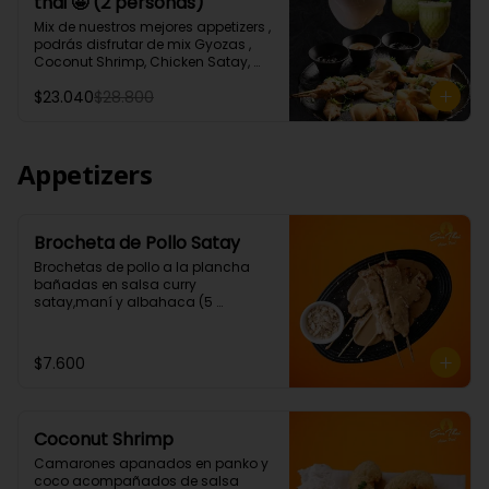
thai 🤩 (2 personas)
Tartar de salmón levemente 
picante.)

Mix de nuestros mejores appetizers , 
* 1 Porción Sour thai (Pisco de 35°, 
podrás disfrutar de mix Gyozas , 
leche de coco, albahaca, jengibre. 
Coconut Shrimp, Chicken Satay, 
jugo de limón)
Empanaditas de Carne 
$23.040
$28.800
Mongolianas, papas fritas en salsa 
Sour Cream, acompañados de 
nuestro increíble Sour thai.
Appetizers
Brocheta de Pollo Satay
Brochetas de pollo a la plancha 
bañadas en salsa curry 
satay,maní y albahaca (5 
Unidades)
$7.600
Coconut Shrimp
Camarones apanados en panko y 
coco acompañados de salsa 