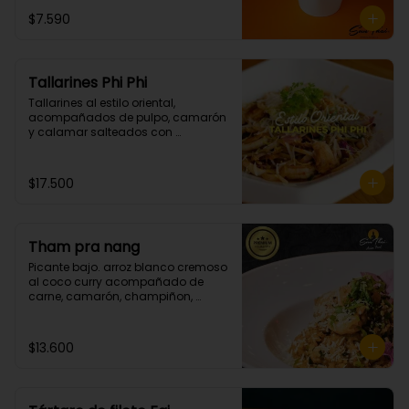
$7.590
Tallarines Phi Phi
Tallarines al estilo oriental, 
acompañados de pulpo, camarón 
y calamar salteados con 
mantequilla spicy. (Picante grado 
2)
$17.500
Tham pra nang
Picante bajo. arroz blanco cremoso 
al coco curry acompañado de 
carne, camarón, champiñon, 
cebollin y cilantro.
$13.600