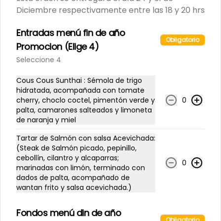
Diciembre respectivamente entre las 18 y 20 hrs
Limonada Albahaca
Entradas menú fin de año
jengibre
Obligatorio
500 cc
Promocion (Elige 4)
Seleccione 4
$3.800
Cous Cous Sunthai : Sémola de trigo
hidratada, acompañada con tomate
cherry, choclo coctel, pimentón verde y
0
Limonada Menta jengibre
palta, camarones salteados y limoneta
de naranja y miel
500 cc
Tartar de Salmón con salsa Acevichada:
(Steak de Salmón picado, pepinillo,
cebollín, cilantro y alcaparras;
0
$3.800
marinadas con limón, terminado con
dados de palta, acompañado de
wantan frito y salsa acevichada.)
Limonada Piña albahaca
500 cc
Fondos menú din de año
Obligatorio