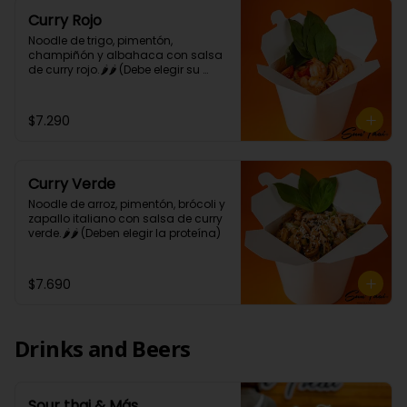
Curry Rojo
Noodle de trigo, pimentón, 
champiñón y albahaca con salsa 
de curry rojo.🌶🌶 (Debe elegir su 
proteína)
$7.290
Curry Verde
Noodle de arroz, pimentón, brócoli y 
zapallo italiano con salsa de curry 
verde.🌶🌶 (Deben elegir la proteína)
$7.690
Drinks and Beers
Sour thai & Más