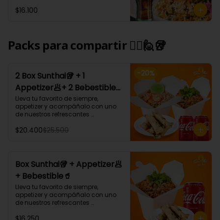
Tham Pra nang: Arroz blanco 
$16.100
cremoso al coco curry 
acompañado de carne, camarón, 
champiñón, cebollín y cilantro.
Packs para compartir 🙋‍♀️🙋🥡
-
20
%
2 Box Sunthai🥡 + 1
Appetizer🥟+ 2 Bebestible
🥤 (Para 2 personas)
Lleva tu favorito de siempre, 
appetizer y acompáñalo con uno 
de nuestros refrescantes 
bebestibles.

$20.400
$25.500
¡Puedes armar tu platillo con las 
bases, proteínas, verduras y salsas 
que más te gusten!
Box Sunthai🥡 + Appetizer🥟
+ Bebestible🥤
Lleva tu favorito de siempre, 
appetizer y acompáñalo con uno 
de nuestros refrescantes 
bebestibles.

$16.250
¡Puedes armar tu platillo con las 