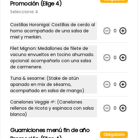
Promoción (Elige 4)
Seleccione 4
$4.300
Costillas Horonigai: Costillas de cerdo al
horno acompañado de una salsa de
0
miel y merkén.
Limonada Tradicional
Filet Mignon: Medallones de filete de
500 cc
vacuno envueltos en tocino ahumado.
0
opcional: acompañarlo con una salsa
de carmenere.
$3.500
Tuna & sesame: (Stake de atún
apanado en mix de sésamo,
0
acompañado en salsa de mango)
Limonada coco
Canelones Veggie 🌱: (Canelones
500 cc
rellenos de ricota y espinaca con salsa
0
blanca)
Guarniciones menú fin de año
$4.000
Obligatorio