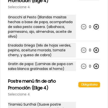
Promoción (Elige 4)
Seleccione 4
Limonada frutilla menta
Gnocchi al Pesto (Blandas masitas
hechas a base de papa, acompañada
de salsa pesto casera. (albahaca,
0
parmesano, ajo, almendras, aceite de
oliva)
$4.300
Ensalada Griega (Mix de hojas verdes,
pepino, aceituna morada, tomate
0
Eventos
cherry, y queso de cabra)
Gratin de papa: (Laminas de papa con
0
salsa blanca gratinadas al horno)
-
9
%
Cena clandestina 🤫
Una noche.

Una cultura.

Postre menú fin de año
Una experiencia irrepetible.

Obligatorio
Promoción (Elige 4)
Presenta la primera edición de 
Seleccione 4
nuestras Cenas Clandestinas: una 
$50.000
$55.000
experiencia gastronómica 
inspirada en Japón, donde cada 
Tiramisú Sunthai (Suave postre
plato busca conectar tradición, 