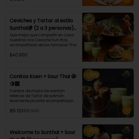
bases, proteínas, verduras y salsas 
que más te gusten!
Ceviches y Tartar al estilo
Sunthai🥡 (2 a 3 personas)
🐙🐟🍤
Que mejor que compartir en casa 
nuestros rico Ceviche Sun thai, 
acompañado de los famosos Tha 
ko y Conitos Koen 🤩 acompañados 
$40.900
de nuestro gran Sour thai.

El combo trae:

* 1 Porción Ceviche Sunthai (Lomos 
-
20
%
de atún, pulpo, camarón, cebolla 
Conitos Koen + Sour Thai 🤩
morada, apio, pimentón, cilantro, 
🍋‍🟩
leche de tigre, acompañado de 
calamares apanados en panko y 
Conitos de masa de wantan 
coco.)🌶️

rellenos de Tartar de salmón 
* Tha ko (3 unidades) (Taquitos de 
levemente picante acompañado 
masa de wantan con un mix de 
de nuestro icónico Sour Thai. (4 
tártaro atún, bañados en 
$15.120
$18.900
Unidades)
chalaquita en ají amarillo y 
emulsión camote)

* Conitos Koen (3 unidades) 
(Conitos de masa de wantan 
-
20
%
Welcome to Sunthai + Sour
rellenos de
