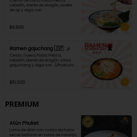
Crema de coco, Pasta Fresca, 
cebollín, diente de dragón, aceite 
de ají y alga nori.
$9.600
Ramen gojuchang 🇯🇵
Cerdo , huevo, Pasta Fresca, 
cebollín, diente de dragón, salsa 
gojuchang y alga nori.  (¡Producto 
Picante! 🌶️🌶️🌶️🌶️)
$10.000
PREMIUM
Atún Phuket
Lomo de atún con costra de frutos 
secos bañado en salsa de naranja, 