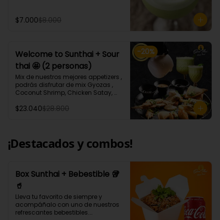
ml aprox.
$7.000
$8.000
-
20
%
Welcome to Sunthai + Sour
thai 🤩 (2 personas)
Mix de nuestros mejores appetizers , 
podrás disfrutar de mix Gyozas , 
Coconut Shrimp, Chicken Satay, 
Empanaditas de Carne 
$23.040
$28.800
Mongolianas, papas fritas en salsa 
Sour Cream, acompañados de 
nuestro increíble Sour thai.
¡Destacados y combos!
Box Sunthai + Bebestible 🥡
🥤
Lleva tu favorito de siempre y 
acompáñalo con uno de nuestros 
refrescantes bebestibles.
