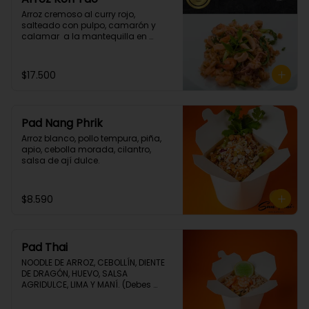
Arroz cremoso al curry rojo, 
salteado con pulpo, camarón y  
calamar  a la mantequilla en 
cilantro. (Picante grado 1)
$17.500
Pad Nang Phrik
Arroz blanco, pollo tempura, piña, 
apio, cebolla morada, cilantro, 
salsa de ají dulce.
$8.590
Pad Thai
NOODLE DE ARROZ, CEBOLLÍN, DIENTE 
DE DRAGÓN, HUEVO, SALSA 
AGRIDULCE, LIMA Y MANÍ. (Debes 
elegir tu proteina 🤩)