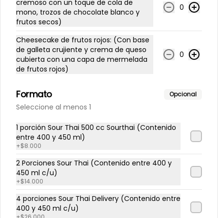
cremoso con un toque de cola de
técnica y emoción en un formato 
0
mono, trozos de chocolate blanco y
íntimo y experimental.

frutos secos)
Disfruta un menú degustación de 5 
tiempos cuidadosamente 
Cheesecake de frutos rojos: (Con base
diseñado junto a un maridaje 
de galleta crujiente y crema de queso
seleccionado para acompañar 
0
cada momento de la experiencia.

cubierta con una capa de mermelada
de frutos rojos)
📍 Angamos 152, Sunthai

📅 31 de Julio, 21 hrs.

⚠️ Cupos limitados

Formato
Opcional
Conócenos
Reserva tu lugar y sé parte de la 
Seleccione al menos 1
Sesión #3: Japón.
Delivery
1 porción Sour Thai 500 cc Sourthai (Contenido
entre 400 y 450 ml)
Términos y condiciones
+
$8.000
Política de privacidad
2 Porciones Sour Thai (Contenido entre 400 y
Redes sociales
450 ml c/u)
+
$14.000
Instagram
4 porciones Sour Thai Delivery (Contenido entre
400 y 450 ml c/u)
Facebook
+
$26.000