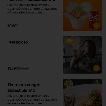
Lleva tu favorito de siempre y 
acompáñalo con uno de nuestros 
refrescantes bebestibles.

Pad thai: NOODLE DE ARROZ, 
CEBOLLÍN, DIENTE DE DRAGÓN, HUEVO, 
SALSA AGRIDULCE, LIMA Y MANÍ. 
$9.600
(Debes elegir tu proteina 🤩)
-
15
%
Prestigioso
$3.390
$3.990
Tham pra nang +
Bebestible 🥡🥤
Lleva tu favorito de siempre y 
acompáñalo con uno de nuestros 
refrescantes bebestibles.
