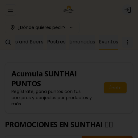
Abrir menu de navegación
Logi
¿Dónde quieres pedir?
Drinks and Beers
Postres
Limonadas
Eventos
Acumula
SUNTHAI
PUNTOS
Únete
Regístrate, gana puntos con tus
compras y canjealos por productos y
más
PROMOCIONES EN SUNTHAI 🙂‍↔️