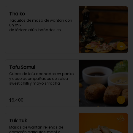
Tha ko
Taquitos de masa de wantan con 
un mix 

de tártaro atún, bañados en 

chalaquita en ají amarillo y 
emulsión camote. (3 unidades)
Tofu Samui
Cubos de tofu apanados en panko 
y coco acompañados de salsa 
sweet chilli y mayo sriracha
$6.400
Tuk Tuk
Masas de wantan rellenas de 
camarón agridulce, maní y 