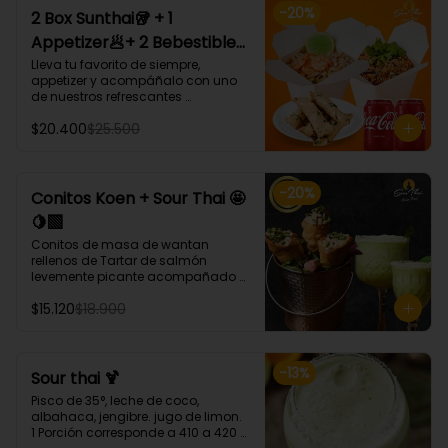
-
20
%
2 Box Sunthai🥡 + 1
Appetizer🥟+ 2 Bebestible
🥤 (Para 2 personas)
Lleva tu favorito de siempre, 
appetizer y acompáñalo con uno 
de nuestros refrescantes 
bebestibles.

$20.400
$25.500
¡Puedes armar tu platillo con las 
bases, proteínas, verduras y salsas 
que más te gusten!
-
20
%
Conitos Koen + Sour Thai 🤩
🍋‍🟩
Conitos de masa de wantan 
rellenos de Tartar de salmón 
levemente picante acompañado 
de nuestro icónico Sour Thai. (4 
$15.120
$18.900
Unidades)
-
13
%
Sour thai 🍹
Pisco de 35°, leche de coco, 
albahaca, jengibre. jugo de limon.

1 Porción corresponde a 410 a 420 