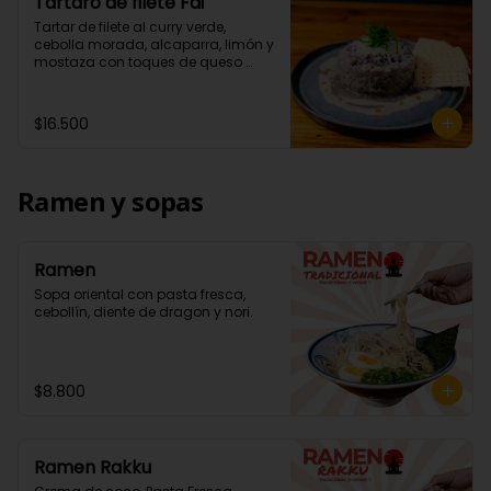
Tártaro de filete Fai
Tartar de filete al curry verde, 
cebolla morada, alcaparra, limón y 
mostaza con toques de queso 
parmesano. Acompañados de 
wantan.
$16.500
Ramen y sopas
Ramen
Sopa oriental con pasta fresca, 
cebollín, diente de dragon y nori.
$8.800
Ramen Rakku