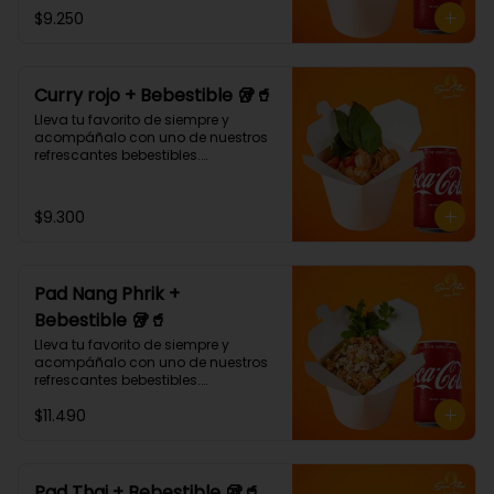
¡Puedes armar tu platillo con las 
$9.250
bases, proteínas, verduras y salsas 
que más te gusten!
Curry rojo + Bebestible 🥡🥤
Lleva tu favorito de siempre y 
acompáñalo con uno de nuestros 
refrescantes bebestibles.

Curry rojo: Noodle de trigo, 
pimentón, champiñón y albahaca 
con salsa de curry rojo.🌶🌶 (Debe 
$9.300
elegir su proteína)
Pad Nang Phrik +
Bebestible 🥡🥤
Lleva tu favorito de siempre y 
acompáñalo con uno de nuestros 
refrescantes bebestibles.

(Arroz blanco, pollo tempura, piña, 
$11.490
apio, cebolla morada, cilantro, 
salsa de ají dulce.)
Pad Thai + Bebestible 🥡🥤