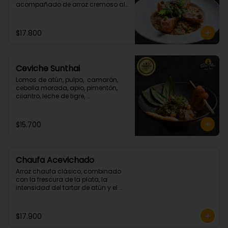
acompañado de arroz cremoso al 
champiñon y cilantro.
$17.800
Ceviche Sunthai
Lomos de atún, pulpo,  camarón, 
cebolla morada, apio, pimentón, 
cilantro, leche de tigre, 
acompañado de calamares 
apanados en panko y coco.
(Picante bajo)
$15.700
Chaufa Acevichado
Arroz chaufa clásico, combinado 
con la frescura de la plata, la 
intensidad del tartar de atún y el 
crocante de los camarones 
apanados.
$17.900