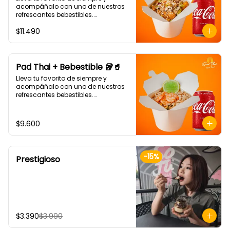
acompáñalo con uno de nuestros 
refrescantes bebestibles.

(Arroz blanco, pollo tempura, piña, 
$11.490
apio, cebolla morada, cilantro, 
salsa de ají dulce.)
Pad Thai + Bebestible 🥡🥤
Lleva tu favorito de siempre y 
acompáñalo con uno de nuestros 
refrescantes bebestibles.

Pad thai: NOODLE DE ARROZ, 
CEBOLLÍN, DIENTE DE DRAGÓN, HUEVO, 
SALSA AGRIDULCE, LIMA Y MANÍ. 
$9.600
(Debes elegir tu proteina 🤩)
-
15
%
Prestigioso
$3.390
$3.990