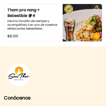
Tham pra nang +
Bebestible 🥡🥤
Lleva tu favorito de siempre y 
acompáñalo con uno de nuestros 
refrescantes bebestibles.

Tham Pra nang: Arroz blanco 
$16.100
cremoso al coco curry 
acompañado de carne, camarón, 
champiñón, cebollín y cilantro.
Conócenos