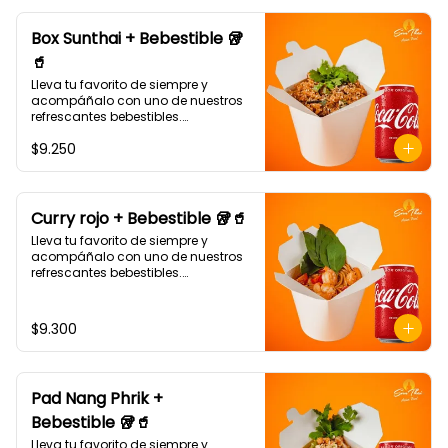
Box Sunthai + Bebestible 🥡
🥤
Lleva tu favorito de siempre y 
acompáñalo con uno de nuestros 
refrescantes bebestibles.

¡Puedes armar tu platillo con las 
$9.250
bases, proteínas, verduras y salsas 
que más te gusten!
Curry rojo + Bebestible 🥡🥤
Lleva tu favorito de siempre y 
acompáñalo con uno de nuestros 
refrescantes bebestibles.

Curry rojo: Noodle de trigo, 
pimentón, champiñón y albahaca 
con salsa de curry rojo.🌶🌶 (Debe 
$9.300
elegir su proteína)
Pad Nang Phrik +
Bebestible 🥡🥤
Lleva tu favorito de siempre y 