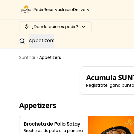
Pedir
Reservas
Inicio
Delivery
¿Dónde quieres pedir?
Appetizers
Sunthai
Appetizers
Acumula
SUN
Regístrate, gana punt
Appetizers
Brocheta de Pollo Satay
Brochetas de pollo a la plancha 