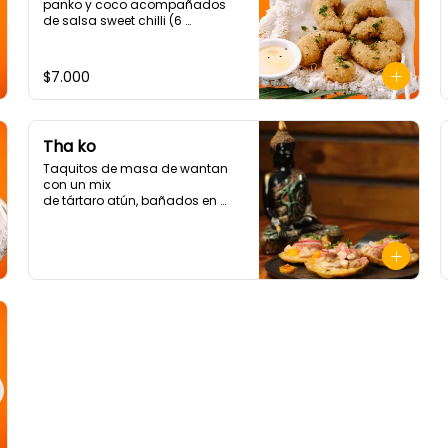
panko y coco acompañados 
de salsa sweet chilli (6 
Unidades)
$7.000
Tha ko
Taquitos de masa de wantan 
con un mix 

de tártaro atún, bañados en 

chalaquita en ají amarillo y 
emulsión camote. (3 unidades)