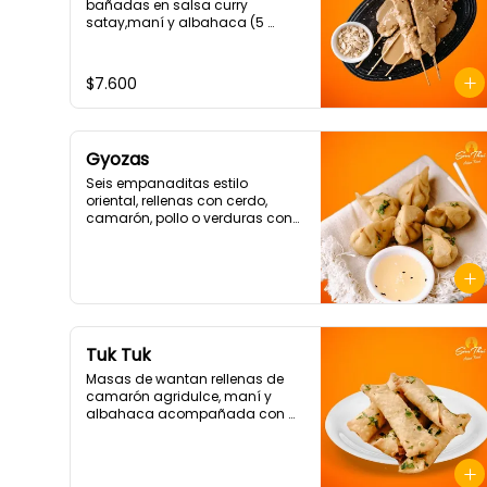
bañadas en salsa curry 
satay,maní y albahaca (5 
Unidades)
$7.600
Gyozas
Seis empanaditas estilo 
oriental, rellenas con cerdo, 
camarón, pollo o verduras con 
salsa spring roll.
Tuk Tuk
Masas de wantan rellenas de 
camarón agridulce, maní y 
albahaca acompañada con 
salsa a elección (5 Unidades)