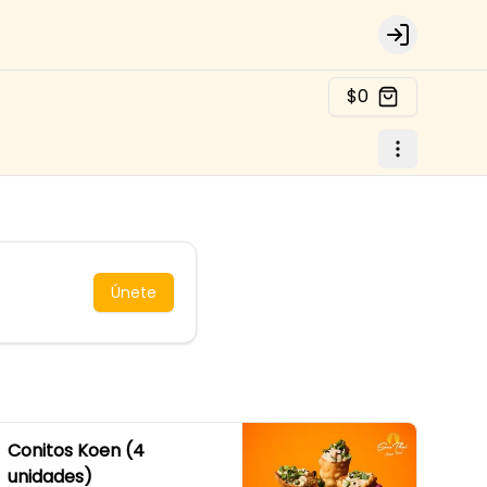
Login
$0
Únete
Conitos Koen (4
unidades)