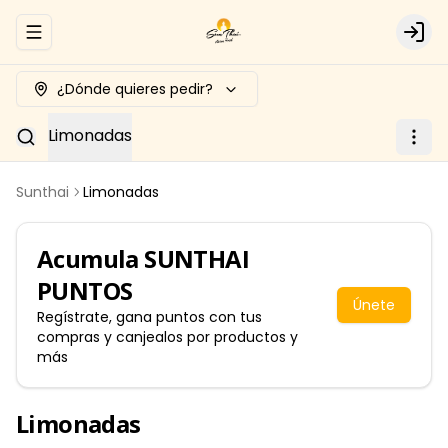
Abrir menu de navegación
Logi
¿Dónde quieres pedir?
Limonadas
Sunthai
Limonadas
Acumula
SUNTHAI
PUNTOS
Únete
Regístrate, gana puntos con tus
compras y canjealos por productos y
más
Limonadas