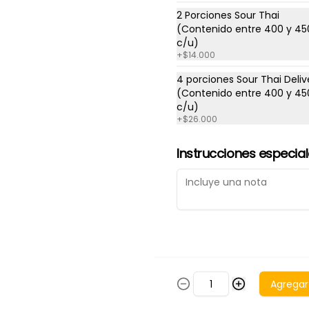
2 Porciones Sour Thai
(Contenido entre 400 y 45
c/u)
+
$14.000
4 porciones Sour Thai Deliv
(Contenido entre 400 y 45
Mojito Variedades
c/u)
+
$26.000
Instrucciones especia
nos
Redes sociales
Agregar
Instagram
y condiciones
Facebook