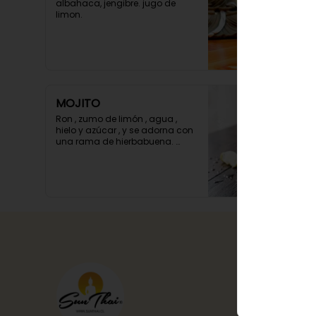
albahaca, jengibre. jugo de 
limon.
MOJITO
Ron , zumo de limón , agua , 
hielo y azúcar , y se adorna con 
una rama de hierbabuena. 
(FORMATO 500 CC)
Conóce
Delivery
Términos 