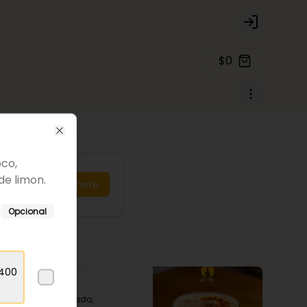
Login
$0
Close
oco,
de limon.
Únete
Opcional
 400
Gautama
Ron Havana dorado, 