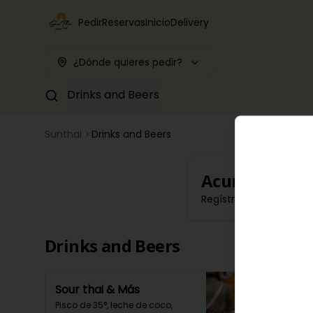
Pedir
Reservas
Inicio
Delivery
¿Dónde quieres pedir?
Drinks and Beers
Sunthai
Drinks and Beers
Acumula
SUN
Regístrate, gana punt
Drinks and Beers
Sour thai & Más
Pisco de 35°, leche de coco, 