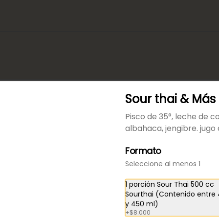
Sour thai & Más
Pisco de 35°, leche de c
THAI PUNTOS
albahaca, jengibre. jugo 
os con tus compras y canjealos por productos y más
Formato
Seleccione al menos 1
1 porción Sour Thai 500 cc
Sourthai (Contenido entre
Bebidas
y 450 ml)
+
$8.000