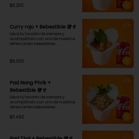
¡Puedes armar tu platillo con las 
$9.250
bases, proteínas, verduras y salsas 
que más te gusten!
Curry rojo + Bebestible 🥡🥤
Lleva tu favorito de siempre y 
acompáñalo con uno de nuestros 
refrescantes bebestibles.

Curry rojo: Noodle de trigo, 
pimentón, champiñón y albahaca 
con salsa de curry rojo.🌶🌶 (Debe 
$9.300
elegir su proteína)
Pad Nang Phrik +
Bebestible 🥡🥤
Lleva tu favorito de siempre y 
acompáñalo con uno de nuestros 
refrescantes bebestibles.

(Arroz blanco, pollo tempura, piña, 
$11.490
apio, cebolla morada, cilantro, 
salsa de ají dulce.)
Pad Thai + Bebestible 🥡🥤