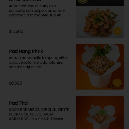
Arroz cremoso al curry rojo, 
salteado con pulpo, camarón y  
calamar  a la mantequilla en 
cilantro. (Picante grado 1)
$17.500
Pad Nang Phrik
Arroz blanco, pollo tempura, piña, 
apio, cebolla morada, cilantro, 
salsa de ají dulce.
$8.590
Pad Thai
NOODLE DE ARROZ, CEBOLLÍN, DIENTE 
DE DRAGÓN, HUEVO, SALSA 
AGRIDULCE, LIMA Y MANÍ. (Debes 
elegir tu proteina 🤩)