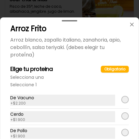
Pisco de 35°, leche de coco, 
albahaca, jengibre. jugo de limon.
Arroz Frito
Arroz blanco, zapallo italiano, zanahoria, apio,
cebollín, salsa teriyaki. (debes elegir tu
proteÍna)
Bebidas
Elige tu proteina
Obligatorio
Selecciona una
Seleccione 1
De Vacuno
+
$2.200
Gautama
Cerdo
Ron Havana dorado, maracuya, 
+
$1.900
leche de coco.

De Pollo
+
$1.900