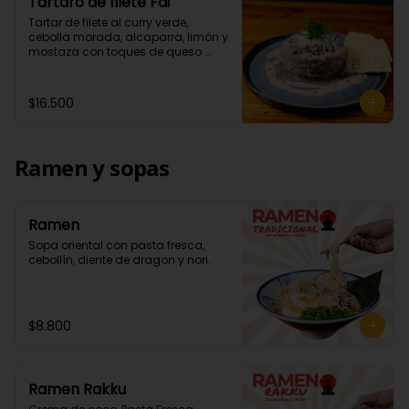
Tártaro de filete Fai
Tartar de filete al curry verde, 
cebolla morada, alcaparra, limón y 
mostaza con toques de queso 
parmesano. Acompañados de 
wantan.
$16.500
Ramen y sopas
Ramen
Sopa oriental con pasta fresca, 
cebollín, diente de dragon y nori.
$8.800
Ramen Rakku