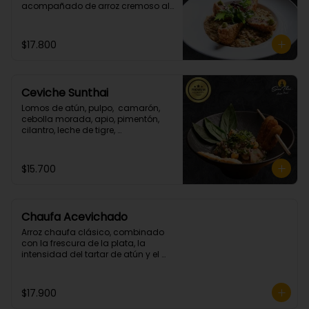
acompañado de arroz cremoso al 
champiñon y cilantro.
$17.800
Ceviche Sunthai
Lomos de atún, pulpo,  camarón, 
cebolla morada, apio, pimentón, 
cilantro, leche de tigre, 
acompañado de calamares 
apanados en panko y coco.
(Picante bajo)
$15.700
Chaufa Acevichado
Arroz chaufa clásico, combinado 
con la frescura de la plata, la 
intensidad del tartar de atún y el 
crocante de los camarones 
apanados.
$17.900