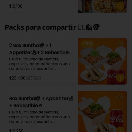
Tham Pra nang: Arroz blanco 
$16.100
cremoso al coco curry 
acompañado de carne, camarón, 
champiñón, cebollín y cilantro.
Packs para compartir 🙋‍♀️🙋🥡
-
20
%
2 Box Sunthai🥡 + 1
Appetizer🥟+ 2 Bebestible
🥤 (Para 2 personas)
Lleva tu favorito de siempre, 
appetizer y acompáñalo con uno 
de nuestros refrescantes 
bebestibles.

$20.400
$25.500
¡Puedes armar tu platillo con las 
bases, proteínas, verduras y salsas 
que más te gusten!
Box Sunthai🥡 + Appetizer🥟
+ Bebestible🥤
Lleva tu favorito de siempre, 
appetizer y acompáñalo con uno 
de nuestros refrescantes 
bebestibles.

$16.250
¡Puedes armar tu platillo con las 