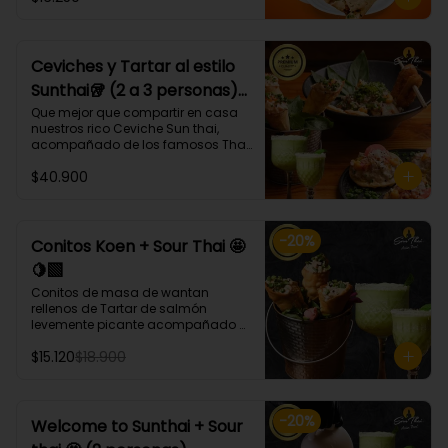
bases, proteínas, verduras y salsas 
que más te gusten!
Ceviches y Tartar al estilo
Sunthai🥡 (2 a 3 personas)
🐙🐟🍤
Que mejor que compartir en casa 
nuestros rico Ceviche Sun thai, 
acompañado de los famosos Tha 
ko y Conitos Koen 🤩 acompañados 
$40.900
de nuestro gran Sour thai.

El combo trae:

* 1 Porción Ceviche Sunthai (Lomos 
-
20
%
de atún, pulpo, camarón, cebolla 
Conitos Koen + Sour Thai 🤩
morada, apio, pimentón, cilantro, 
🍋‍🟩
leche de tigre, acompañado de 
calamares apanados en panko y 
Conitos de masa de wantan 
coco.)🌶️

rellenos de Tartar de salmón 
* Tha ko (3 unidades) (Taquitos de 
levemente picante acompañado 
masa de wantan con un mix de 
de nuestro icónico Sour Thai. (4 
tártaro atún, bañados en 
$15.120
$18.900
Unidades)
chalaquita en ají amarillo y 
emulsión camote)

* Conitos Koen (3 unidades) 
(Conitos de masa de wantan 
-
20
%
Welcome to Sunthai + Sour
rellenos de
