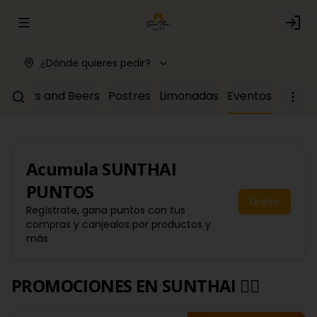
Abrir menu de navegación
Logi
¿Dónde quieres pedir?
Drinks and Beers
Postres
Limonadas
Eventos
Acumula
SUNTHAI
PUNTOS
Únete
Regístrate, gana puntos con tus
compras y canjealos por productos y
más
PROMOCIONES EN SUNTHAI 🙂‍↔️