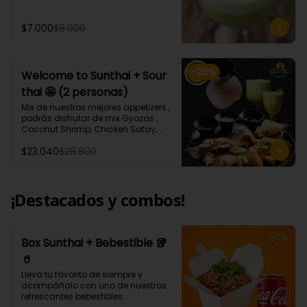
ml aprox.
$7.000
$8.000
-
20
%
Welcome to Sunthai + Sour
thai 🤩 (2 personas)
Mix de nuestros mejores appetizers , 
podrás disfrutar de mix Gyozas , 
Coconut Shrimp, Chicken Satay, 
Empanaditas de Carne 
$23.040
$28.800
Mongolianas, papas fritas en salsa 
Sour Cream, acompañados de 
nuestro increíble Sour thai.
¡Destacados y combos!
Box Sunthai + Bebestible 🥡
🥤
Lleva tu favorito de siempre y 
acompáñalo con uno de nuestros 
refrescantes bebestibles.
