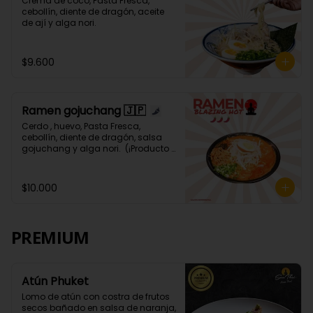
Crema de coco, Pasta Fresca, 
cebollín, diente de dragón, aceite 
de ají y alga nori.
$9.600
Ramen gojuchang 🇯🇵
Cerdo , huevo, Pasta Fresca, 
cebollín, diente de dragón, salsa 
gojuchang y alga nori.  (¡Producto 
Picante! 🌶️🌶️🌶️🌶️)
$10.000
PREMIUM
Atún Phuket
Lomo de atún con costra de frutos 
secos bañado en salsa de naranja, 