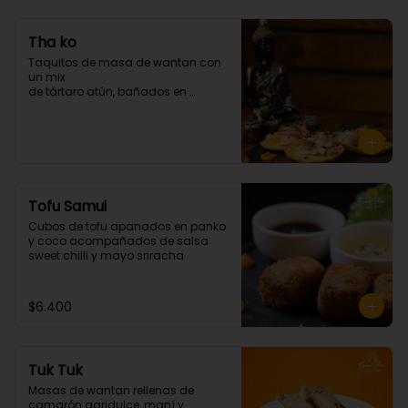
Tha ko
Taquitos de masa de wantan con 
un mix 

de tártaro atún, bañados en 

chalaquita en ají amarillo y 
emulsión camote. (3 unidades)
Tofu Samui
Cubos de tofu apanados en panko 
y coco acompañados de salsa 
sweet chilli y mayo sriracha
$6.400
Tuk Tuk
Masas de wantan rellenas de 
camarón agridulce, maní y 