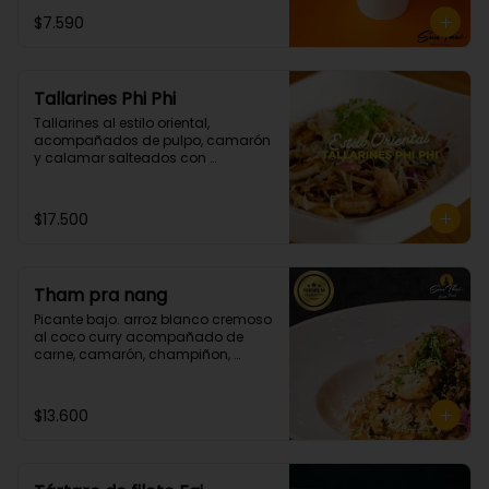
$7.590
Tallarines Phi Phi
Tallarines al estilo oriental, 
acompañados de pulpo, camarón 
y calamar salteados con 
mantequilla spicy. (Picante grado 
2)
$17.500
Tham pra nang
Picante bajo. arroz blanco cremoso 
al coco curry acompañado de 
carne, camarón, champiñon, 
cebollin y cilantro.
$13.600