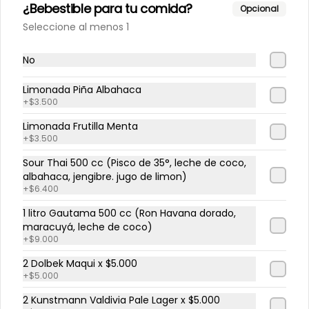
¿Bebestible para tu comida?
Opcional
Seleccione al menos 1
Limonada frutilla menta
No
Limonada Piña Albahaca
+
$3.500
$4.300
Limonada Frutilla Menta
+
$3.500
Eventos
Sour Thai 500 cc (Pisco de 35°, leche de coco,
albahaca, jengibre. jugo de limon)
+
$6.400
-
9
%
Cena clandestina 🤫
1 litro Gautama 500 cc (Ron Havana dorado,
Una noche.

maracuyá, leche de coco)
Una cultura.

Una experiencia irrepetible.

+
$9.000
Presenta la primera edición de 
2 Dolbek Maqui x $5.000
nuestras Cenas Clandestinas: una 
$50.000
+
$5.000
$55.000
experiencia gastronómica 
inspirada en Japón, donde cada 
2 Kunstmann Valdivia Pale Lager x $5.000
plato busca conectar tradición, 