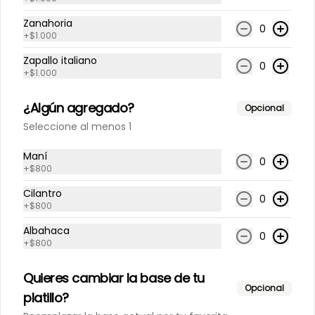
Zanahoria
Limonada Albahaca
0
+
$1.000
jengibre
Zapallo italiano
500 cc
0
+
$1.000
¿Algún agregado?
$3.800
Opcional
Seleccione al menos 1
Limonada Menta jengibre
Maní
0
+
$800
500 cc
Cilantro
0
+
$800
Albahaca
$3.800
0
+
$800
Quieres cambiar la base de tu
Limonada Piña albahaca
Opcional
platillo?
500 cc