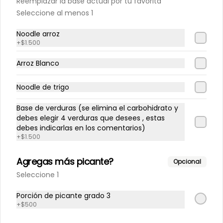
Reemplazar la base actual por tu favorita
Seleccione al menos 1
$4.300
Noodle arroz
+
$1.500
Arroz Blanco
Limonada Tradicional
500 cc
Noodle de trigo
Base de verduras (se elimina el carbohidrato y
debes elegir 4 verduras que desees , estas
$3.500
debes indicarlas en los comentarios)
+
$1.500
Limonada coco
Agregas más picante?
Opcional
500 cc
Seleccione 1
Porción de picante grado 3
+
$500
$4.000