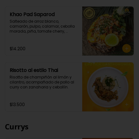
Khao Pad Saparod
Salteado de arroz blanco, 
camarón, pulpo, calamar, cebolla 
morada, piña, tomate cherry, 
cebollín todo esto con una mezcla 
de nuestras salsas de curry rojo y 
teriyaki. (Picante bajo)

$14.200
Importante: Este platillo se envía en 
un box , no sé envía la piña como 
en la que se sirve en el local.
Risotto al estilo Thai
Risotto de champiñón al limón y 
cilantro, acompañado de pollo al 
curry con zanahoria y cebollín.
$13.500
Currys