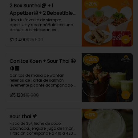
-
20
%
2 Box Sunthai🥡 + 1
Appetizer🥟+ 2 Bebestible
🥤 (Para 2 personas)
Lleva tu favorito de siempre, 
appetizer y acompáñalo con uno 
de nuestros refrescantes 
bebestibles.

$20.400
$25.500
¡Puedes armar tu platillo con las 
bases, proteínas, verduras y salsas 
que más te gusten!
-
20
%
Conitos Koen + Sour Thai 🤩
🍋‍🟩
Conitos de masa de wantan 
rellenos de Tartar de salmón 
levemente picante acompañado 
de nuestro icónico Sour Thai. (4 
$15.120
$18.900
Unidades)
-
13
%
Sour thai 🍹
Pisco de 35°, leche de coco, 
albahaca, jengibre. jugo de limon.

1 Porción corresponde a 410 a 420 