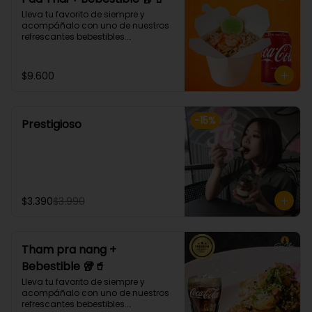
Lleva tu favorito de siempre y 
acompáñalo con uno de nuestros 
refrescantes bebestibles.

Pad thai: NOODLE DE ARROZ, 
CEBOLLÍN, DIENTE DE DRAGÓN, HUEVO, 
SALSA AGRIDULCE, LIMA Y MANÍ. 
$9.600
(Debes elegir tu proteina 🤩)
-
15
%
Prestigioso
$3.390
$3.990
Tham pra nang +
Bebestible 🥡🥤
Lleva tu favorito de siempre y 
acompáñalo con uno de nuestros 
refrescantes bebestibles.
