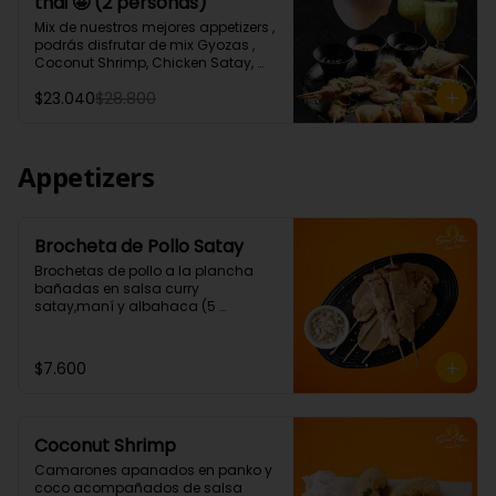
thai 🤩 (2 personas)
Tartar de salmón levemente 
picante.)

Mix de nuestros mejores appetizers , 
* 1 Porción Sour thai (Pisco de 35°, 
podrás disfrutar de mix Gyozas , 
leche de coco, albahaca, jengibre. 
Coconut Shrimp, Chicken Satay, 
jugo de limón)
Empanaditas de Carne 
$23.040
$28.800
Mongolianas, papas fritas en salsa 
Sour Cream, acompañados de 
nuestro increíble Sour thai.
Appetizers
Brocheta de Pollo Satay
Brochetas de pollo a la plancha 
bañadas en salsa curry 
satay,maní y albahaca (5 
Unidades)
$7.600
Coconut Shrimp
Camarones apanados en panko y 
coco acompañados de salsa 