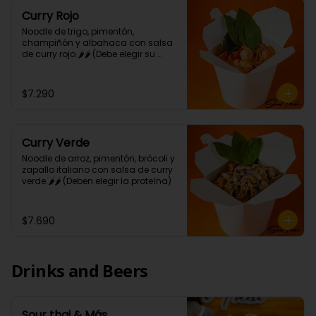
Curry Rojo
Noodle de trigo, pimentón, 
champiñón y albahaca con salsa 
de curry rojo.🌶🌶 (Debe elegir su 
proteína)
$7.290
Curry Verde
Noodle de arroz, pimentón, brócoli y 
zapallo italiano con salsa de curry 
verde.🌶🌶 (Deben elegir la proteína)
$7.690
Drinks and Beers
Sour thai & Más