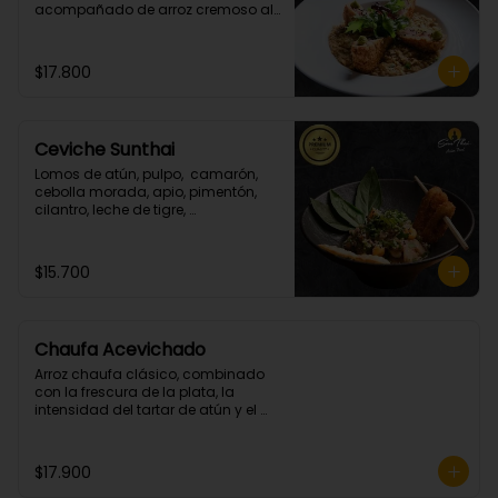
acompañado de arroz cremoso al 
champiñon y cilantro.
$17.800
Ceviche Sunthai
Lomos de atún, pulpo,  camarón, 
cebolla morada, apio, pimentón, 
cilantro, leche de tigre, 
acompañado de calamares 
apanados en panko y coco.
(Picante bajo)
$15.700
Chaufa Acevichado
Arroz chaufa clásico, combinado 
con la frescura de la plata, la 
intensidad del tartar de atún y el 
crocante de los camarones 
apanados.
$17.900