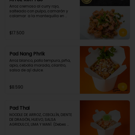
Arroz cremoso al curry rojo, 
salteado con pulpo, camarón y  
calamar  a la mantequilla en 
cilantro. (Picante grado 1)
$17.500
Pad Nang Phrik
Arroz blanco, pollo tempura, piña, 
apio, cebolla morada, cilantro, 
salsa de ají dulce.
$8.590
Pad Thai
NOODLE DE ARROZ, CEBOLLÍN, DIENTE 
DE DRAGÓN, HUEVO, SALSA 
AGRIDULCE, LIMA Y MANÍ. (Debes 
elegir tu proteina 🤩)