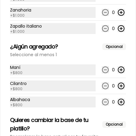
Zanahoria
Limonada Albahaca
0
+
$1.000
jengibre
Zapallo italiano
500 cc
0
+
$1.000
¿Algún agregado?
$3.800
Opcional
Seleccione al menos 1
Limonada Menta jengibre
Maní
0
+
$800
500 cc
Cilantro
0
+
$800
Albahaca
$3.800
0
+
$800
Quieres cambiar la base de tu
Limonada Piña albahaca
Opcional
platillo?
500 cc