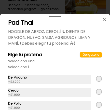
Pisco de 35°, leche de coco, 
albahaca, jengibre. jugo de limon.
Pad Thai
NOODLE DE ARROZ, CEBOLLÍN, DIENTE DE
DRAGÓN, HUEVO, SALSA AGRIDULCE, LIMA Y
MANÍ. (Debes elegir tu proteina 🤩)
Bebidas
Elige tu proteina
Obligatorio
Selecciona una
Seleccione 1
De Vacuno
+
$2.200
Gautama
Cerdo
Ron Havana dorado, maracuya, 
+
$1.900
leche de coco.

De Pollo
+
$1.900