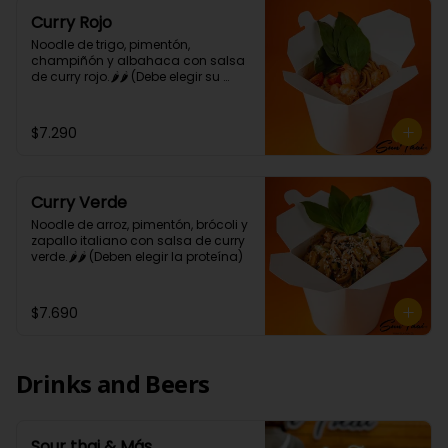
Curry Rojo
Noodle de trigo, pimentón, 
champiñón y albahaca con salsa 
de curry rojo.🌶🌶 (Debe elegir su 
proteína)
$7.290
Curry Verde
Noodle de arroz, pimentón, brócoli y 
zapallo italiano con salsa de curry 
verde.🌶🌶 (Deben elegir la proteína)
$7.690
Drinks and Beers
Sour thai & Más