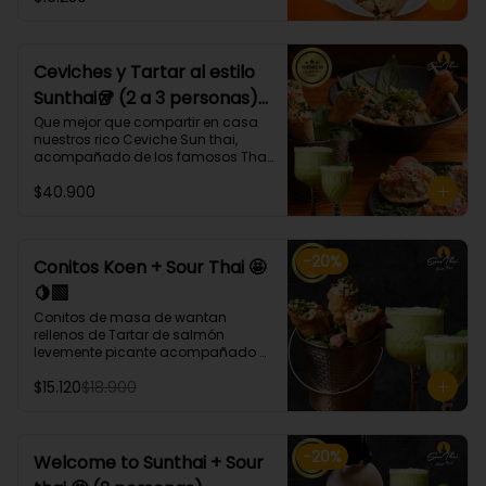
bases, proteínas, verduras y salsas 
que más te gusten!
Ceviches y Tartar al estilo
Sunthai🥡 (2 a 3 personas)
🐙🐟🍤
Que mejor que compartir en casa 
nuestros rico Ceviche Sun thai, 
acompañado de los famosos Tha 
ko y Conitos Koen 🤩 acompañados 
$40.900
de nuestro gran Sour thai.

El combo trae:

* 1 Porción Ceviche Sunthai (Lomos 
-
20
%
de atún, pulpo, camarón, cebolla 
Conitos Koen + Sour Thai 🤩
morada, apio, pimentón, cilantro, 
🍋‍🟩
leche de tigre, acompañado de 
calamares apanados en panko y 
Conitos de masa de wantan 
coco.)🌶️

rellenos de Tartar de salmón 
* Tha ko (3 unidades) (Taquitos de 
levemente picante acompañado 
masa de wantan con un mix de 
de nuestro icónico Sour Thai. (4 
tártaro atún, bañados en 
$15.120
$18.900
Unidades)
chalaquita en ají amarillo y 
emulsión camote)

* Conitos Koen (3 unidades) 
(Conitos de masa de wantan 
-
20
%
Welcome to Sunthai + Sour
rellenos de
