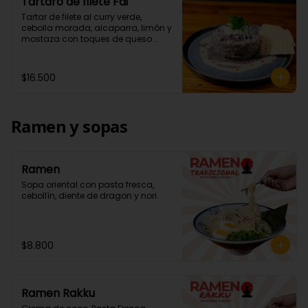
Tártaro de filete Fai
Tartar de filete al curry verde, 
cebolla morada, alcaparra, limón y 
mostaza con toques de queso 
parmesano. Acompañados de 
wantan.
$16.500
Ramen y sopas
Ramen
Sopa oriental con pasta fresca, 
cebollín, diente de dragon y nori.
$8.800
Ramen Rakku