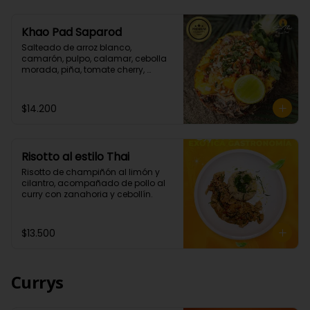
Khao Pad Saparod
Salteado de arroz blanco, 
camarón, pulpo, calamar, cebolla 
morada, piña, tomate cherry, 
cebollín todo esto con una mezcla 
de nuestras salsas de curry rojo y 
teriyaki. (Picante bajo)

$14.200
Importante: Este platillo se envía en 
un box , no sé envía la piña como 
en la que se sirve en el local.
Risotto al estilo Thai
Risotto de champiñón al limón y 
cilantro, acompañado de pollo al 
curry con zanahoria y cebollín.
$13.500
Currys