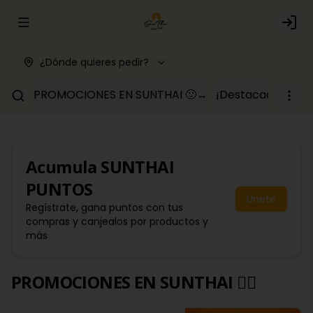
Abrir menu de navegación
Logi
¿Dónde quieres pedir?
PROMOCIONES EN SUNTHAI 🙂‍↔️
¡Destacados y c
Acumula
SUNTHAI
PUNTOS
Únete
Regístrate, gana puntos con tus
compras y canjealos por productos y
más
PROMOCIONES EN SUNTHAI 🙂‍↔️