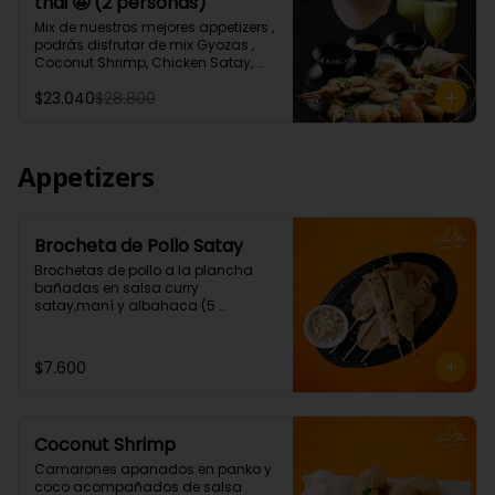
thai 🤩 (2 personas)
Tartar de salmón levemente 
picante.)

Mix de nuestros mejores appetizers , 
* 1 Porción Sour thai (Pisco de 35°, 
podrás disfrutar de mix Gyozas , 
leche de coco, albahaca, jengibre. 
Coconut Shrimp, Chicken Satay, 
jugo de limón)
Empanaditas de Carne 
$23.040
$28.800
Mongolianas, papas fritas en salsa 
Sour Cream, acompañados de 
nuestro increíble Sour thai.
Appetizers
Brocheta de Pollo Satay
Brochetas de pollo a la plancha 
bañadas en salsa curry 
satay,maní y albahaca (5 
Unidades)
$7.600
Coconut Shrimp
Camarones apanados en panko y 
coco acompañados de salsa 