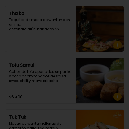
Tha ko
Taquitos de masa de wantan con 
un mix 

de tártaro atún, bañados en 

chalaquita en ají amarillo y 
emulsión camote. (3 unidades)
Tofu Samui
Cubos de tofu apanados en panko 
y coco acompañados de salsa 
sweet chilli y mayo sriracha
$6.400
Tuk Tuk
Masas de wantan rellenas de 
camarón agridulce, maní y 