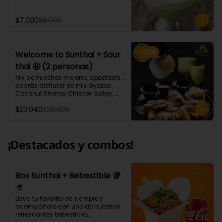
ml aprox.
$7.000
$8.000
-
20
%
Welcome to Sunthai + Sour
thai 🤩 (2 personas)
Mix de nuestros mejores appetizers , 
podrás disfrutar de mix Gyozas , 
Coconut Shrimp, Chicken Satay, 
Empanaditas de Carne 
$23.040
$28.800
Mongolianas, papas fritas en salsa 
Sour Cream, acompañados de 
nuestro increíble Sour thai.
¡Destacados y combos!
Box Sunthai + Bebestible 🥡
🥤
Lleva tu favorito de siempre y 
acompáñalo con uno de nuestros 
refrescantes bebestibles.
