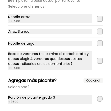
Reemplazar la base actual por tu favorita
Seleccione al menos 1
$4.300
Noodle arroz
+
$1.500
Arroz Blanco
Limonada Tradicional
500 cc
Noodle de trigo
Base de verduras (se elimina el carbohidrato y
debes elegir 4 verduras que desees , estas
$3.500
debes indicarlas en los comentarios)
+
$1.500
Limonada coco
Agregas más picante?
Opcional
500 cc
Seleccione 1
Porción de picante grado 3
+
$500
$4.000