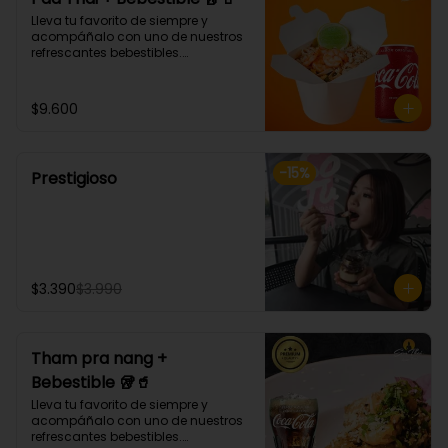
Lleva tu favorito de siempre y 
acompáñalo con uno de nuestros 
refrescantes bebestibles.

Pad thai: NOODLE DE ARROZ, 
CEBOLLÍN, DIENTE DE DRAGÓN, HUEVO, 
SALSA AGRIDULCE, LIMA Y MANÍ. 
$9.600
(Debes elegir tu proteina 🤩)
-
15
%
Prestigioso
$3.390
$3.990
Tham pra nang +
Bebestible 🥡🥤
Lleva tu favorito de siempre y 
acompáñalo con uno de nuestros 
refrescantes bebestibles.
