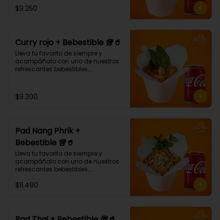
¡Puedes armar tu platillo con las 
$9.250
bases, proteínas, verduras y salsas 
que más te gusten!
Curry rojo + Bebestible 🥡🥤
Lleva tu favorito de siempre y 
acompáñalo con uno de nuestros 
refrescantes bebestibles.

Curry rojo: Noodle de trigo, 
pimentón, champiñón y albahaca 
con salsa de curry rojo.🌶🌶 (Debe 
$9.300
elegir su proteína)
Pad Nang Phrik +
Bebestible 🥡🥤
Lleva tu favorito de siempre y 
acompáñalo con uno de nuestros 
refrescantes bebestibles.

(Arroz blanco, pollo tempura, piña, 
$11.490
apio, cebolla morada, cilantro, 
salsa de ají dulce.)
Pad Thai + Bebestible 🥡🥤