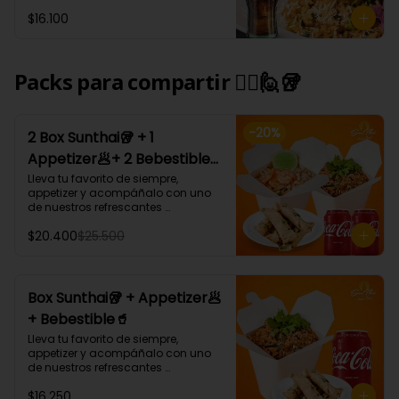
Tham Pra nang: Arroz blanco 
$16.100
cremoso al coco curry 
acompañado de carne, camarón, 
champiñón, cebollín y cilantro.
Packs para compartir 🙋‍♀️🙋🥡
-
20
%
2 Box Sunthai🥡 + 1
Appetizer🥟+ 2 Bebestible
🥤 (Para 2 personas)
Lleva tu favorito de siempre, 
appetizer y acompáñalo con uno 
de nuestros refrescantes 
bebestibles.

$20.400
$25.500
¡Puedes armar tu platillo con las 
bases, proteínas, verduras y salsas 
que más te gusten!
Box Sunthai🥡 + Appetizer🥟
+ Bebestible🥤
Lleva tu favorito de siempre, 
appetizer y acompáñalo con uno 
de nuestros refrescantes 
bebestibles.

$16.250
¡Puedes armar tu platillo con las 