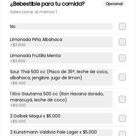
¿Bebestible para tu comida?
Opcional
Seleccione al menos 1
Limonada frutilla menta
No
Limonada Piña Albahaca
+
$3.500
$4.300
Limonada Frutilla Menta
+
$3.500
Eventos
Sour Thai 500 cc (Pisco de 35°, leche de coco,
albahaca, jengibre. jugo de limon)
+
$6.400
-
9
%
Cena clandestina 🤫
1 litro Gautama 500 cc (Ron Havana dorado,
Una noche.

maracuyá, leche de coco)
Una cultura.

Una experiencia irrepetible.

+
$9.000
Presenta la primera edición de 
2 Dolbek Maqui x $5.000
nuestras Cenas Clandestinas: una 
$50.000
+
$5.000
$55.000
experiencia gastronómica 
inspirada en Japón, donde cada 
2 Kunstmann Valdivia Pale Lager x $5.000
plato busca conectar tradición, 