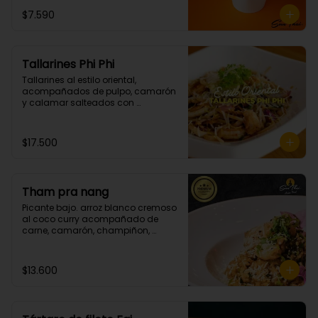
$7.590
Tallarines Phi Phi
Tallarines al estilo oriental, 
acompañados de pulpo, camarón 
y calamar salteados con 
mantequilla spicy. (Picante grado 
2)
$17.500
Tham pra nang
Picante bajo. arroz blanco cremoso 
al coco curry acompañado de 
carne, camarón, champiñon, 
cebollin y cilantro.
$13.600