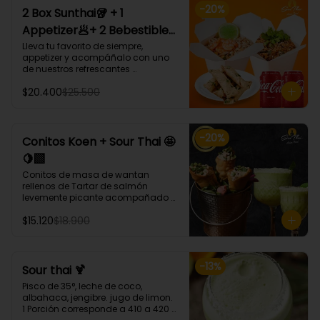
-
20
%
2 Box Sunthai🥡 + 1
Appetizer🥟+ 2 Bebestible
🥤 (Para 2 personas)
Lleva tu favorito de siempre, 
appetizer y acompáñalo con uno 
de nuestros refrescantes 
bebestibles.

$20.400
$25.500
¡Puedes armar tu platillo con las 
bases, proteínas, verduras y salsas 
que más te gusten!
-
20
%
Conitos Koen + Sour Thai 🤩
🍋‍🟩
Conitos de masa de wantan 
rellenos de Tartar de salmón 
levemente picante acompañado 
de nuestro icónico Sour Thai. (4 
$15.120
$18.900
Unidades)
-
13
%
Sour thai 🍹
Pisco de 35°, leche de coco, 
albahaca, jengibre. jugo de limon.

1 Porción corresponde a 410 a 420 