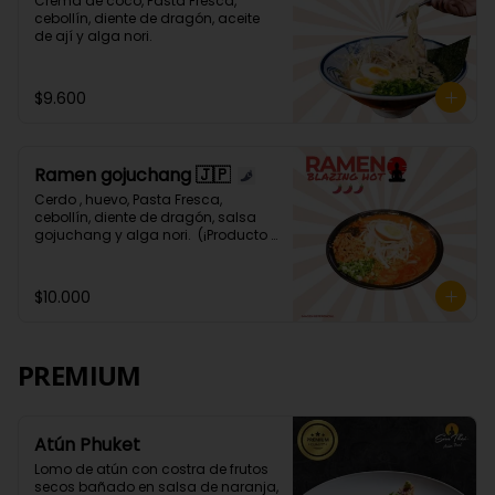
Crema de coco, Pasta Fresca, 
cebollín, diente de dragón, aceite 
de ají y alga nori.
$9.600
Ramen gojuchang 🇯🇵
Cerdo , huevo, Pasta Fresca, 
cebollín, diente de dragón, salsa 
gojuchang y alga nori.  (¡Producto 
Picante! 🌶️🌶️🌶️🌶️)
$10.000
PREMIUM
Atún Phuket
Lomo de atún con costra de frutos 
secos bañado en salsa de naranja, 